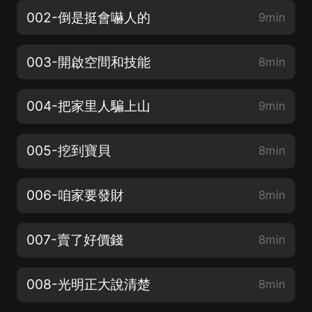
002-倒是挺會嚇人的
9min
003-開啟空間和技能
8min
004-把家里人騙上山
9min
005-挖到寶貝
8min
006-咱家要發財
8min
007-賣了好價錢
8min
008-光明正大說清楚
8min