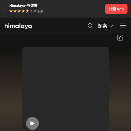
Himalaya-有聲書
打開 App
4.8k 安裝
探索