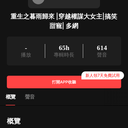
重生之暮雨歸來 |穿越權謀大女主|搞笑
甜寵| 多網
-
65h
614
播放
專輯時長
聲音
新人領7天免費試用
打開APP收聽
概覽
聲音
概覽