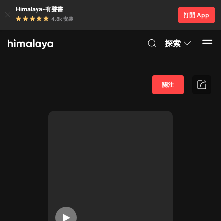
Himalaya-有聲書
打開 App
4.8k 安裝
探索
關注