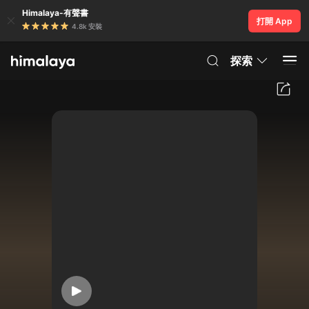
Himalaya-有聲書
打開 App
4.8k 安裝
探索