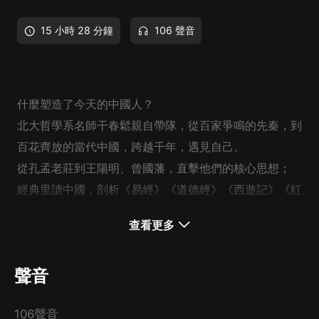
15 小時 28 分鐘
106 聲音
什麼塑造了今天的中國人？
北大哲學系名師干春鬆親自帶隊，從百家爭鳴的先秦，到
百花齊放的當代中國，跨越千年，遇見自己。
從
孔孟老莊
到
王陽明、曾國藩
，直擊他們的核心思想；
經典
里讀中國，剖析
《易經》《道德經》《西遊記》《紅
樓夢》《三國演義》
里的萬千氣象。
查看更多
帶我們
了解中華文明，讀懂數千年來中國人的行動密碼。
發現歷史大事件背后的暗線，别人聊的是現象，你看的是
聲音
本質。
剖析我們思想中的自我矛盾、古今差異、中西衝擊，看先
106聲音
人如何解決人生難題。