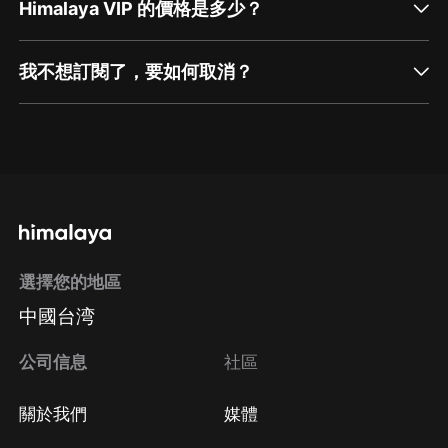
Himalaya VIP 的價格是多少？
我不想訂閱了，要如何取消？
通過網頁端訂閱如何取消？
點擊這裡
通過手機端訂閱如何取消？
選擇您的地區
Apple Store取消訂閱
中國台湾
方法
Google Play取消訂閱方法
公司信息
社區
關於我們
媒體