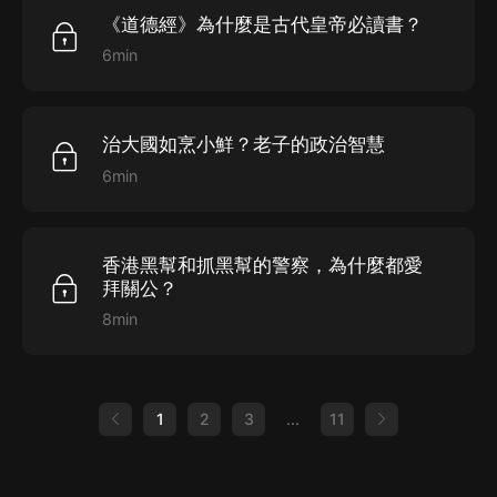
《道德經》為什麼是古代皇帝必讀書？
6min
治大國如烹小鮮？老子的政治智慧
6min
香港黑幫和抓黑幫的警察，為什麼都愛
拜關公？
8min
1
2
3
...
11