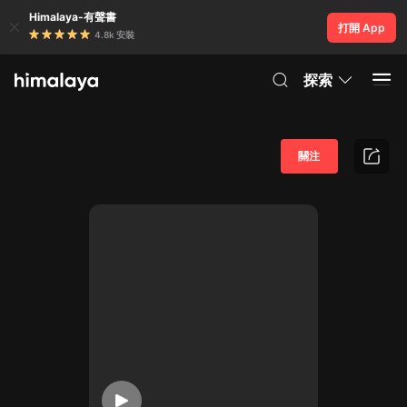
Himalaya-有聲書
打開 App
4.8k 安裝
探索
關注