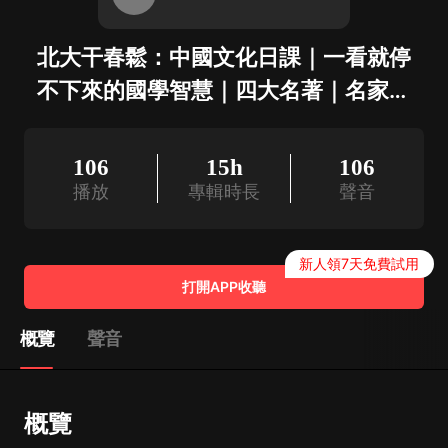
北大干春鬆：中國文化日課｜一看就停
不下來的國學智慧｜四大名著｜名家講
學
106
15h
106
播放
專輯時長
聲音
新人領7天免費試用
打開APP收聽
概覽
聲音
概覽