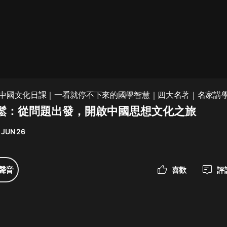
最佳女婿｜都市異能多人有聲劇｜一
種侃侃｜有聲小說
一種侃侃
米小圈上學記:一二三年級 | 暢銷出版
中國文化日課｜一看就停不下來的國學智慧｜四大名著｜名家講
物
鬆：從問題出發，開啟中國思想文化之旅
米小圈
 JUN 26
破壞者聯盟篇1-4季·猴子警長科學探
案記|寶寶巴士
寶寶巴士
聲音
喜歡
評
大奉打更人丨頭陀淵領銜多人有聲
劇|暢聽全集|王鶴棣、田曦薇主演影
視劇原著|賣報小郎君
頭陀淵講故事
總有這樣的歌只想一個人聽