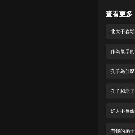
懸疑
查看更多
科幻
北大干春鬆
好書精講
外語
作為最早的
耽美
認知思維
孔子為什麼
人文
音樂
孔子和老子
粵語
好人不長命
頭條
娛樂
有錢的弟子