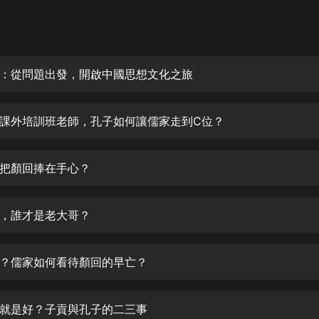
灰姑娘音樂
郭德綱於謙相聲全集
德雲社郭德綱相聲VIP
：從問題出發，開啟中國思想文化之旅
安全警長啦咘啦哆·假期篇|新篇章加
更|寶寶巴士故事
課外培訓班老師，孔子如何讓儒家走到C位？
寶寶巴士
凡人修仙傳|楊洋主演影視原著|薑廣
濤配音多播版本
把顏回捧在手心？
光合積木
，誰才是老大哥？
摸金天師【第一季】（紫襟演播）
有聲的紫襟
？儒家如何看待顏回的早亡？
無敵六皇子|爆笑穿越|無敵流皇子|安
燃領銜有聲小說
安燃
就是好？子貢與孔子的二三事