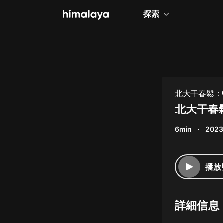
探索
全部
小說
個人成長
北大干春鬆：
相聲評書
北大干春
兒童
6min
2023
歷史
情感治愈
播放
健康養生
商業財經
詳細信息
廣播劇