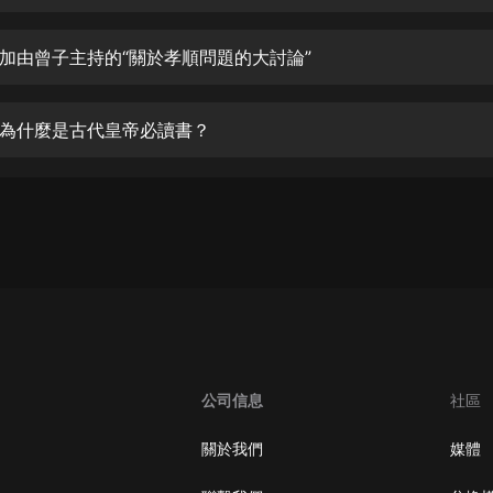
生命科學篇1-2·猴子警長科學探案記|
寶寶巴士科普
寶寶巴士
加由曾子主持的“關於孝順問題的大討論”
【新民間劇場】我的老千江湖｜ 有聲
的紫襟｜ 魔幻千手
為什麼是古代皇帝必讀書？
有聲的紫襟
《夜色鋼琴曲》
夜色鋼琴曲趙海洋
太荒吞天訣丨熱血玄幻丨紫襟領銜有
聲劇
有聲的紫襟
嫡女貴嫁 | 一刀蘇蘇團隊制作 | 古言
宮鬥重生爽文 多人有聲劇
公司信息
社區
一刀蘇蘇
中國大案紀實 | 每日一驚案！真實案
關於我們
媒體
件恐怖刑偵尚文
大舌頭尚文