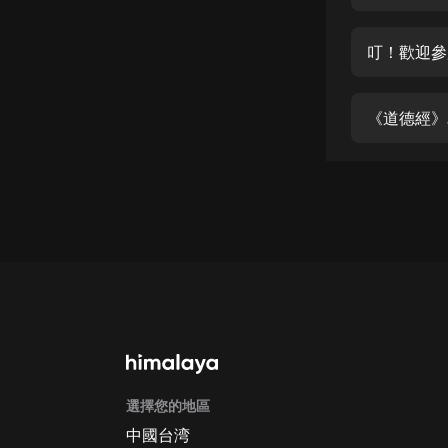
經典名著
人物傳記
叮！歡迎參
電影
生活
《道德經》
英語
日語
課程
少兒教育
二次元
教育培訓
IT科技
選擇您的地區
汽車
中國台湾