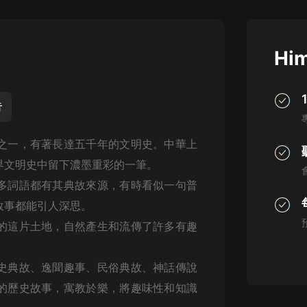
灰姑娘音樂
郭德綱於謙相聲全集
Him
德雲社郭德綱相聲VIP
安全警長啦咘啦哆·假期篇|新篇章加
更|寶寶巴士故事
音
寶寶巴士
之一，有著長達五千年的文明史。中華上
凡人修仙傳|楊洋主演影視原著|薑廣
濤配音多播版本
界文明史中留下濃墨重彩的一筆。
光合積木
多詞語都有其典故來源，有時看似一句普
故事都能引人深思。
摸金天師【第一季】（紫襟演播）
有聲的紫襟
的這片土地，
自然產生和流傳了許多有趣
無敵六皇子|爆笑穿越|無敵流皇子|安
史典故、逸聞趣事、民俗典故、神話傳說
燃領銜有聲小說
安燃
的歷史故事，寓教於樂，將趣味性和知識