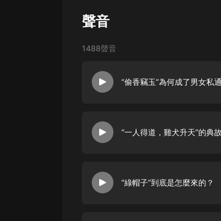
戲曲
聲音
旅遊
免費專區
1488聲音
暢銷書
其他
“一人得道，雞犬升天”的典
“綠帽子”到底是怎麼來的？