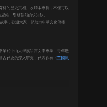
生命科學篇1-2·猴子警長科學探案記|
寶寶巴士科普
有料的歷史真相。收聽本專輯，不僅可以
寶寶巴士
迪思維，引發強烈的求知欲。
【新民間劇場】我的老千江湖｜ 有聲
化故事，歡迎大家一起助力中華文化傳播，
的紫襟｜ 魔幻千手
有聲的紫襟
《夜色鋼琴曲》
夜色鋼琴曲趙海洋
畢業於中山大學漢語言文學專業，青年歷
國古代史的深入研究，代表作有
《三國風
太荒吞天訣丨熱血玄幻丨紫襟領銜有
聲劇
有聲的紫襟
嫡女貴嫁 | 一刀蘇蘇團隊制作 | 古言
宮鬥重生爽文 多人有聲劇
一刀蘇蘇
中國大案紀實 | 每日一驚案！真實案
件恐怖刑偵尚文
大舌頭尚文