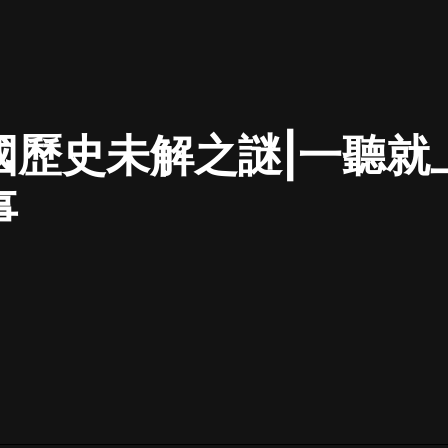
最佳女婿｜都市異能多人有聲劇｜一
種侃侃｜有聲小說
國歷史未解之謎|一聽就
一種侃侃
米小圈上學記:一二三年級 | 暢銷出版
事
物
米小圈
破壞者聯盟篇1-4季·猴子警長科學探
案記|寶寶巴士
寶寶巴士
大奉打更人丨頭陀淵領銜多人有聲
劇|暢聽全集|王鶴棣、田曦薇主演影
視劇原著|賣報小郎君
頭陀淵講故事
總有這樣的歌只想一個人聽