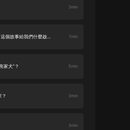
3min
“請君入甕”的典故從何而來？這個故事給我們什麼啟示？
7min
喪家犬”？
5min
家？
3min
？
3min