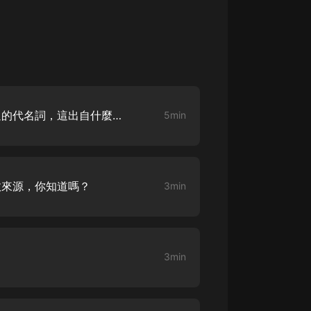
大秦：不裝了，你爹我是秦始皇丨爆
笑穿越丨伍壹劇社多人劇|趙家繼承
人秦朝
伍壹劇社
詭秘之主 | 多人有聲劇丨同名動畫原
著 | 西幻克蘇魯 | 烏賊作品
8082Audio
“偷香竊玉”為何成了男女私通的代名詞，這出自什麼典故？
5min
重生1980：開局迎娶姐姐閨蜜丨頭
陀淵領銜丨重生八零丨精品多人有聲
劇
頭陀淵講故事
故來源，你知道嗎？
3min
成何體統丨雙穿反套路爆笑爽文丨冷
月淺淺&倔強的小紅丨精品多人有聲
劇
o冷月淺淺o
3min