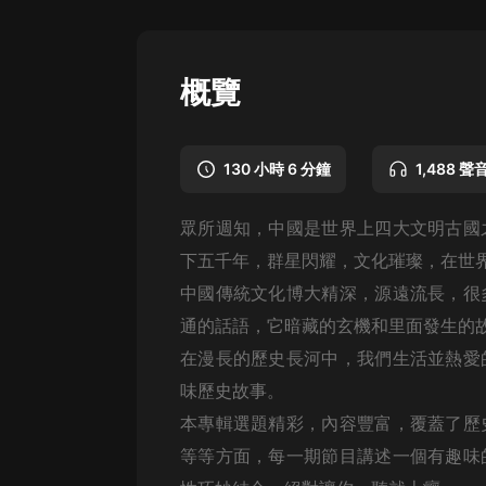
懸疑
科幻
概覽
好書精講
外語
130 小時 6 分鐘
1,488 聲
耽美
眾所週知，中國是世界上四大文明古國
認知思維
下五千年，群星閃耀，文化璀璨，在世
人文
中國傳統文化博大精深，源遠流長，很
音樂
通的話語，它暗藏的玄機和里面發生的
在漫長的歷史長河中，我們生活並熱愛
粵語
味歷史故事。
頭條
本專輯選題精彩，內容豐富，覆蓋了歷
娛樂
等等方面，每一期節目講述一個有趣味