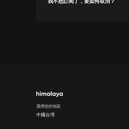
我不想訂閱了，要如何取消？
通過網頁端訂閱如何取消？
點擊這裡
通過手機端訂閱如何取消？
Apple Store取消訂閱方法
G
選擇您的地區
中國台湾