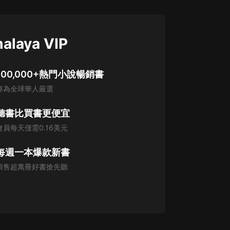
alaya VIP
100,000+熱門小說暢銷書
專為全球華人嚴選
聽書比買書更便宜
會員每天僅需0.16美元
每週一本爆款新書
預售超萬冊好書搶先聽