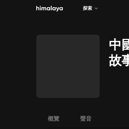
探索
全部
小說
中
個人成長
故
相聲評書
兒童
歷史
情感治愈
健康養生
商業財經
概覽
聲音
廣播劇