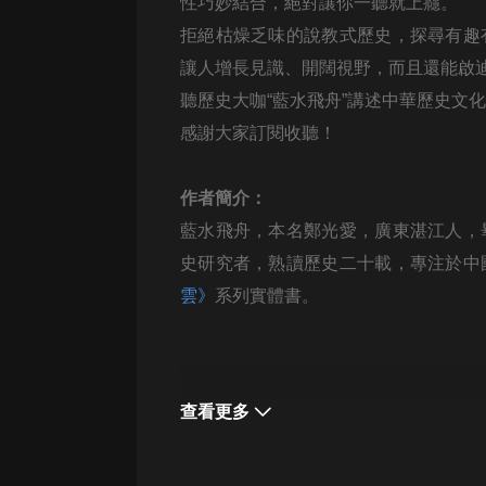
經典名著
性巧妙結合，絕對讓你一聽就上癮。
拒絕枯燥乏味的說教式歷史，探尋有趣
人物傳記
讓人增長見識、開闊視野，而且還能啟
電影
聽歷史大咖“藍水飛舟”講述中華歷史文
生活
感謝大家訂閱收聽！
英語
作者簡介：
日語
藍水飛舟，本名鄭光愛，廣東湛江人，
課程
史研究者，熟讀歷史二十載，專注於中
少兒教育
雲》
系列實體書。
二次元
教育培訓
查看更多
IT科技
汽車