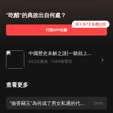
“吃醋”的典故出自何處？
新人領7天免費試用
打開APP收聽
中國歷史未解之謎|一聽就上癮的趣味歷史故事
662次播放
1488條聲音
查看更多
“偷香竊玉”為何成了男女私通的代名詞，這出自什麼典故？
5min