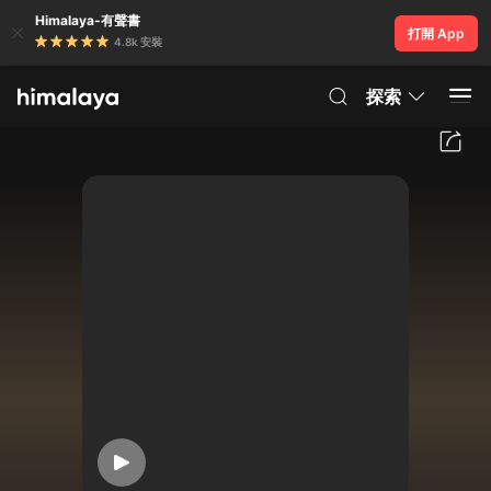
Himalaya-有聲書
打開 App
4.8k 安裝
探索