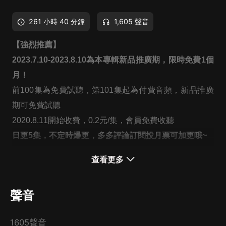
261 小時 40 分鐘
1,605 聲音
【強烈推薦】
2023.7.10-2023.8.10
為本專輯新品推廣期，限時免費1個
月！
前100集
為免費試聽，
第101集
起為付費音頻，新品推廣
期可免費試聽
2020.8.11
開始收費，
0.2元
/集，會員免費收聽
日更5
集
，不定時爆更，多多評論訂閱投月票可加更哦~
【內容介紹】
查看更多
“但得妖嬈能舉動，取回長樂侍君王......”
我竟穿越到了氣運即將耗儘的商紂？而且我還就是那個最
聲音
昏庸無道的紂王帝辛？
罵我好色？忍了！罵我嗜酒？也忍了！罵我昏君？絕對不
1605聲音