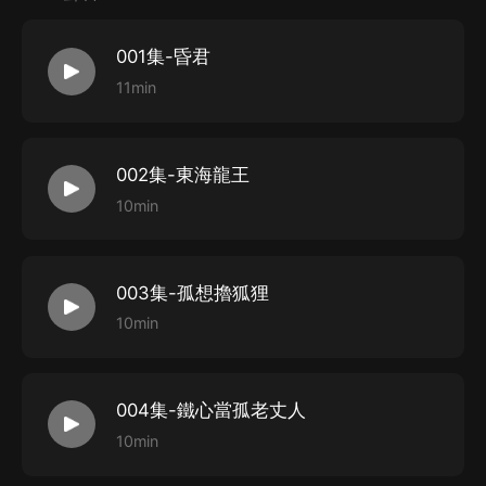
行！
拉龍族滅災患抗天庭，維護人皇權威！盈國庫普教育得民
001集-昏君
心，重振大商雄風！
11min
天庭西方闡教，我都不服！人族神族妖族，我全都要！我
就是人皇帝辛！史上第一明君！
【作者】憨憨清河，網絡作者
002集-東海龍王
【主播】風途、鹿平、文亞等
10min
003集-孤想擼狐狸
10min
004集-鐵心當孤老丈人
10min