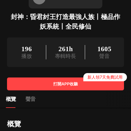
封神：昏君紂王打造最強人族丨極品作
妖系統丨全民修仙
196
261h
1605
播放
專輯時長
聲音
新人領7天免費試用
打開APP收聽
概覽
聲音
概覽