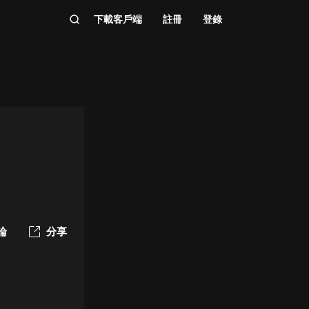
下載客戶端
註冊
登錄
論
分享