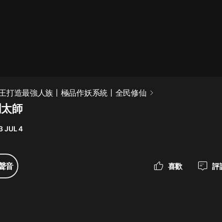
最佳女婿｜都市異能多人有聲劇｜一
種侃侃｜有聲小說
一種侃侃
米小圈上學記:一二三年級 | 暢銷出版
王打造最強人族丨極品作妖系統丨全民修仙
物
聞太師
米小圈
3 JUL 4
破壞者聯盟篇1-4季·猴子警長科學探
案記|寶寶巴士
寶寶巴士
聲音
喜歡
評
大奉打更人丨頭陀淵領銜多人有聲
劇|暢聽全集|王鶴棣、田曦薇主演影
視劇原著|賣報小郎君
頭陀淵講故事
總有這樣的歌只想一個人聽