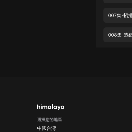
經典名著
人物傳記
007集-招
電影
生活
008集-造
英語
日語
課程
少兒教育
二次元
教育培訓
IT科技
選擇您的地區
汽車
中國台湾