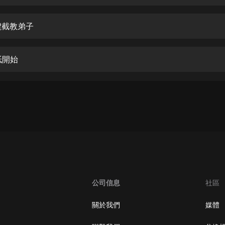
生命科學篇1-2·猴子警長科學探案記|
寶寶巴士科普
寶寶巴士
攬截教弟子
【新民間劇場】我的老千江湖｜ 有聲
的紫襟｜ 魔幻千手
紙開始
有聲的紫襟
《夜色鋼琴曲》
夜色鋼琴曲趙海洋
太荒吞天訣丨熱血玄幻丨紫襟領銜有
聲劇
有聲的紫襟
嫡女貴嫁 | 一刀蘇蘇團隊制作 | 古言
宮鬥重生爽文 多人有聲劇
公司信息
社區
一刀蘇蘇
中國大案紀實 | 每日一驚案！真實案
關於我們
媒體
件恐怖刑偵尚文
大舌頭尚文