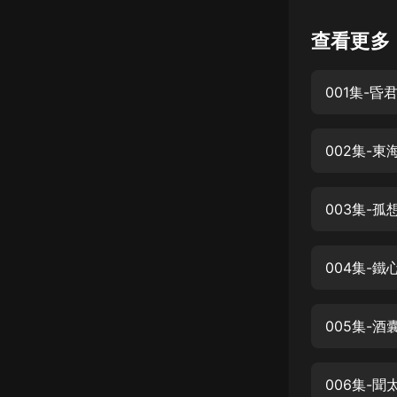
懸疑
查看更多
科幻
001集-昏
好書精講
外語
002集-東
耽美
認知思維
003集-孤
人文
音樂
004集-
粵語
005集-酒
頭條
娛樂
006集-聞