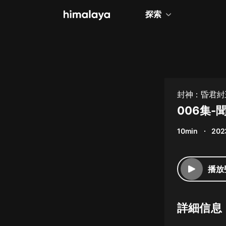
探索
全部
小說
個人成長
封神：昏君紂
相聲評書
006集-
兒童
10min
202
歷史
情感治愈
播放
健康養生
商業財經
詳細信息
廣播劇