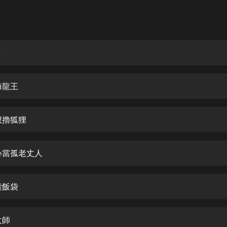
灰姑娘音樂
郭德綱於謙相聲全集
德雲社郭德綱相聲VIP
君
安全警長啦咘啦哆·假期篇|新篇章加
更|寶寶巴士故事
海龍王
寶寶巴士
凡人修仙傳|楊洋主演影視原著|薑廣
濤配音多播版本
想擼狐狸
光合積木
鐵心當孤老丈人
摸金天師【第一季】（紫襟演播）
有聲的紫襟
囊飯袋
無敵六皇子|爆笑穿越|無敵流皇子|安
燃領銜有聲小說
安燃
太師