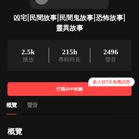
凶宅|民間故事|民間鬼故事|恐怖故事|
靈異故事
2.5k
215h
2496
播放
專輯時長
聲音
新人領7天免費試用
打開APP收聽
概覽
聲音
概覽