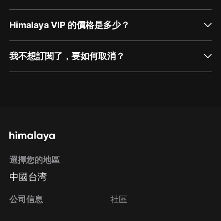
Himalaya VIP 的價格是多少？
我不想訂閱了，要如何取消？
通過網頁端訂閱如何取消？
點擊這裡
通過手機端訂閱如何取消？
選擇您的地區
Apple Store取消訂閱
中國台湾
方法
Google Play取消訂閱方法
公司信息
社區