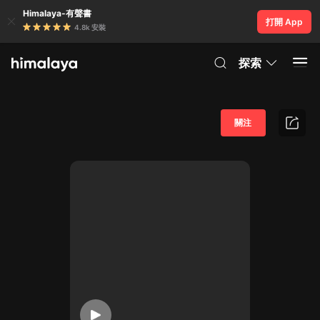
Himalaya-有聲書
打開 App
4.8k 安裝
探索
關注