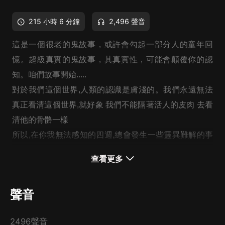
215 小時 6 分鐘
2,496 聲音
這是一個很老的鬼故事，或許會勾起一部分人的童年回
憶。超級真實的鬼故事，其真實性，可能會顛覆你的認
知。咱們故事開始.....
對於我們這個世界,人類的認識是膚淺的。我們永遠無法
真正看清這個世界,就好象 我們不能隔著活人的皮肉 去看
清他的骨骼一樣
所以,在你我無法感知的四週,總會發生一些靈異難解的事
情,如同在燭火儘頭黑暗處的眼睛,無聲凝視著我們。
查看更多
聲音
2496聲音