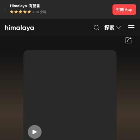
Himalaya-有聲書
打開 App
4.8k 安裝
探索