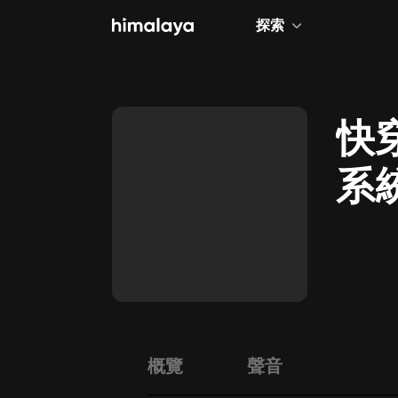
探索
全部
小說
快
個人成長
系
相聲評書
兒童
歷史
情感治愈
健康養生
商業財經
概覽
聲音
廣播劇