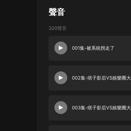
經典名著
聲音
人物傳記
電影
320聲音
生活
英語
001集-被系統拐走了
日語
課程
002集-痞子影后VS娛樂圈大
少兒教育
二次元
教育培訓
003集-痞子影后VS娛樂圈
IT科技
汽車