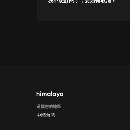
我不想訂閱了，要如何取消？
通過網頁端訂閱如何取消？
點擊這裡
通過手機端訂閱如何取消？
Apple Store取消訂閱方法
G
選擇您的地區
中國台湾