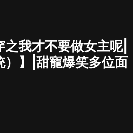
最佳女婿｜都市異能多人有聲劇｜一
種侃侃｜有聲小說
穿之我才不要做女主呢|
一種侃侃
米小圈上學記:一二三年級 | 暢銷出版
統）】|甜寵爆笑多位面
物
米小圈
破壞者聯盟篇1-4季·猴子警長科學探
案記|寶寶巴士
寶寶巴士
大奉打更人丨頭陀淵領銜多人有聲
劇|暢聽全集|王鶴棣、田曦薇主演影
視劇原著|賣報小郎君
頭陀淵講故事
總有這樣的歌只想一個人聽