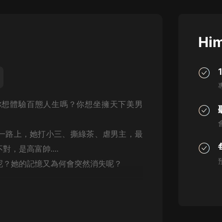
灰姑娘音樂
郭德綱於謙相聲全集
Him
德雲社郭德綱相聲VIP
安全警長啦咘啦哆·假期篇|新篇章加
更|寶寶巴士故事
寶寶巴士
你想體驗百態人生嗎？你想坐擁天下美男
凡人修仙傳|楊洋主演影視原著|薑廣
濤配音多播版本
光合積木
一路上，她打小三、撕綠茶、虐男主，最
，是高富帥....
摸金天師【第一季】（紫襟演播）
有聲的紫襟
呢？她的記憶又為何會突然消失呢？
無敵六皇子|爆笑穿越|無敵流皇子|安
燃領銜有聲小說
安燃