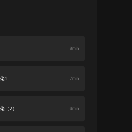
生命科學篇1-2·猴子警長科學探案記|
寶寶巴士科普
寶寶巴士
【新民間劇場】我的老千江湖｜ 有聲
的紫襟｜ 魔幻千手
有聲的紫襟
8min
《夜色鋼琴曲》
夜色鋼琴曲趙海洋
太荒吞天訣丨熱血玄幻丨紫襟領銜有
聲劇
佬1
7min
有聲的紫襟
嫡女貴嫁 | 一刀蘇蘇團隊制作 | 古言
宮鬥重生爽文 多人有聲劇
一刀蘇蘇
大佬（2）
6min
中國大案紀實 | 每日一驚案！真實案
件恐怖刑偵尚文
大舌頭尚文