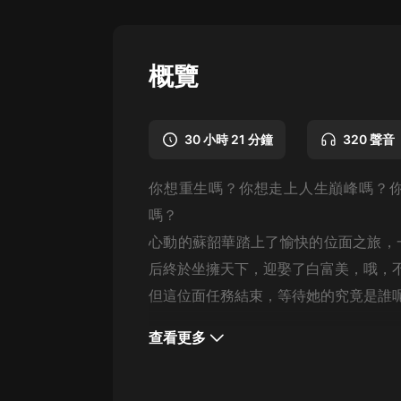
懸疑
科幻
概覽
好書精講
外語
30 小時 21 分鐘
320 聲音
耽美
你想重生嗎？你想走上人生巔峰嗎？
認知思維
嗎？
人文
心動的蘇韶華踏上了愉快的位面之旅，
音樂
后終於坐擁天下，迎娶了白富美，哦，不對
但這位面任務結束，等待她的究竟是誰
粵語
頭條
查看更多
娛樂