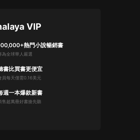
alaya VIP
100,000+熱門小說暢銷書
專為全球華人嚴選
聽書比買書更便宜
會員每天僅需0.16美元
每週一本爆款新書
預售超萬冊好書搶先聽