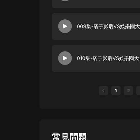
009集-痞子影后VS娛樂圈
010集-痞子影后VS娛樂圈
1
2
常見問題