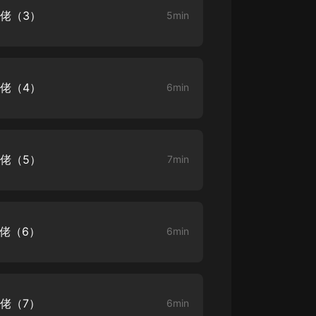
大佬（3）
5min
大秦：不裝了，你爹我是秦始皇丨爆
笑穿越丨伍壹劇社多人劇|趙家繼承
人秦朝
伍壹劇社
詭秘之主 | 多人有聲劇丨同名動畫原
大佬（4）
6min
著 | 西幻克蘇魯 | 烏賊作品
8082Audio
重生1980：開局迎娶姐姐閨蜜丨頭
陀淵領銜丨重生八零丨精品多人有聲
大佬（5）
7min
劇
頭陀淵講故事
成何體統丨雙穿反套路爆笑爽文丨冷
月淺淺&倔強的小紅丨精品多人有聲
劇
o冷月淺淺o
大佬（6）
6min
大佬（7）
6min