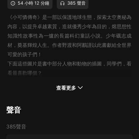
54 小時 12 分鐘
385 聲音
《小可憐傳奇》是一部以保護地球生態，探索太空奧秘為
內容，以提升卓越素質，造就優秀少年為目的，熔思想性
知識性故事性為一爐的長篇科幻童話小說。少年礪志成
材，奠基輝煌人生。作者野渡和阿鸝謹以此書獻給全世界
可愛的孩子們！
下面這些圖片是書中部分人物和動物的插圖，同學們，看
看最喜歡哪個？
查看更多
聲音
385聲音