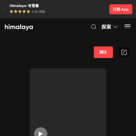
Himalaya-有聲書
打開 App
4.8k 安裝
探索
關注