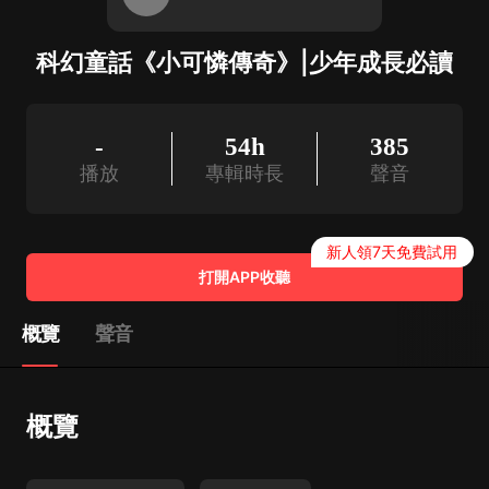
科幻童話《小可憐傳奇》|少年成長必讀
-
54h
385
播放
專輯時長
聲音
新人領7天免費試用
打開APP收聽
概覽
聲音
概覽