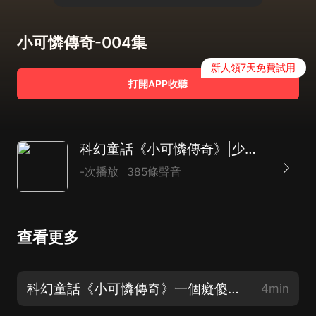
小可憐傳奇-004集
新人領7天免費試用
打開APP收聽
科幻童話《小可憐傳奇》|少年成長必讀
-次播放
385條聲音
查看更多
科幻童話《小可憐傳奇》一個癡傻聾啞兒的逆天成長訂閱收聽不迷路奧
4min