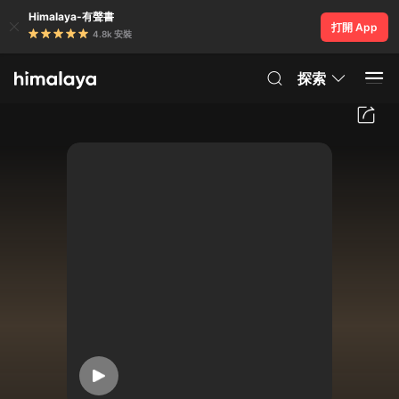
Himalaya-有聲書
打開 App
4.8k 安裝
探索