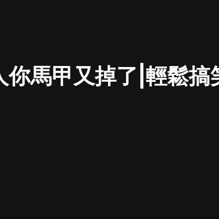
最佳女婿｜都市異能多人有聲劇｜一
種侃侃｜有聲小說
人你馬甲又掉了|輕鬆搞
一種侃侃
米小圈上學記:一二三年級 | 暢銷出版
物
米小圈
破壞者聯盟篇1-4季·猴子警長科學探
案記|寶寶巴士
寶寶巴士
大奉打更人丨頭陀淵領銜多人有聲
劇|暢聽全集|王鶴棣、田曦薇主演影
視劇原著|賣報小郎君
頭陀淵講故事
總有這樣的歌只想一個人聽