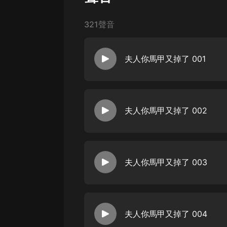
經典名著
人物傳記
321聲音
電影
生活
夫人你馬甲又掉了 001
英語
日語
夫人你馬甲又掉了 002
課程
少兒教育
二次元
夫人你馬甲又掉了 003
教育培訓
IT科技
汽車
夫人你馬甲又掉了 004