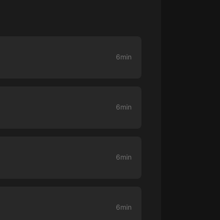
生命科學篇1-2·猴子警長科學探案記|
寶寶巴士科普
寶寶巴士
【新民間劇場】我的老千江湖｜ 有聲
的紫襟｜ 魔幻千手
6min
有聲的紫襟
《夜色鋼琴曲》
夜色鋼琴曲趙海洋
6min
太荒吞天訣丨熱血玄幻丨紫襟領銜有
聲劇
有聲的紫襟
6min
嫡女貴嫁 | 一刀蘇蘇團隊制作 | 古言
宮鬥重生爽文 多人有聲劇
一刀蘇蘇
中國大案紀實 | 每日一驚案！真實案
6min
件恐怖刑偵尚文
大舌頭尚文