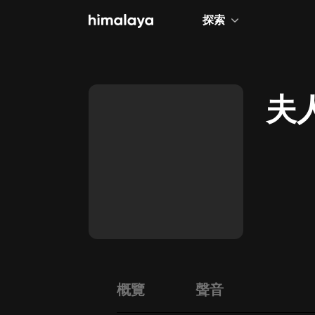
探索
全部
小說
夫
個人成長
相聲評書
兒童
歷史
情感治愈
健康養生
商業財經
概覽
聲音
廣播劇