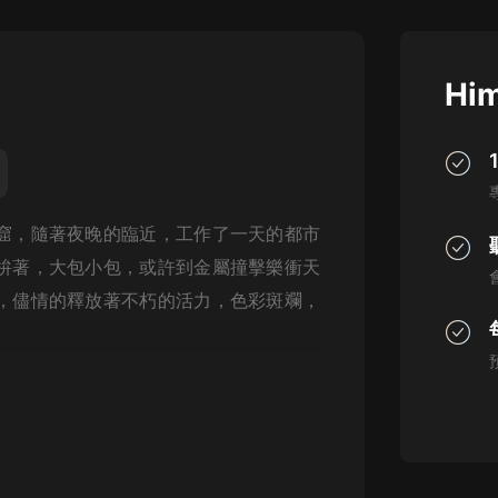
灰姑娘音樂
郭德綱於謙相聲全集
Him
德雲社郭德綱相聲VIP
安全警長啦咘啦哆·假期篇|新篇章加
更|寶寶巴士故事
寶寶巴士
窟，隨著夜晚的臨近，工作了一天的都市
凡人修仙傳|楊洋主演影視原著|薑廣
濤配音多播版本
拚著，大包小包，或許到金屬撞擊樂衝天
光合積木
，儘情的釋放著不朽的活力，色彩斑斕，
摸金天師【第一季】（紫襟演播）
有聲的紫襟
無敵六皇子|爆笑穿越|無敵流皇子|安
燃領銜有聲小說
安燃