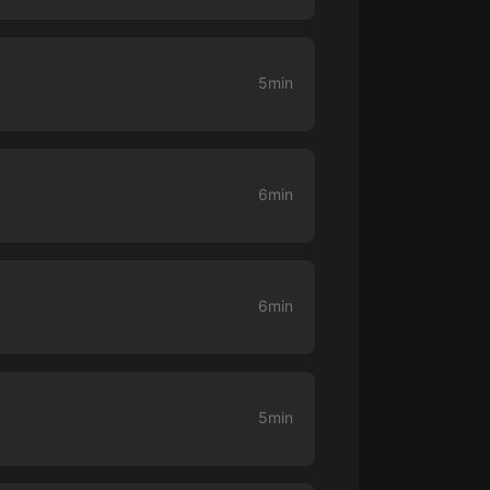
大秦：不裝了，你爹我是秦始皇丨爆
笑穿越丨伍壹劇社多人劇|趙家繼承
人秦朝
5min
伍壹劇社
詭秘之主 | 多人有聲劇丨同名動畫原
著 | 西幻克蘇魯 | 烏賊作品
8082Audio
6min
重生1980：開局迎娶姐姐閨蜜丨頭
陀淵領銜丨重生八零丨精品多人有聲
劇
頭陀淵講故事
成何體統丨雙穿反套路爆笑爽文丨冷
6min
月淺淺&倔強的小紅丨精品多人有聲
劇
o冷月淺淺o
5min