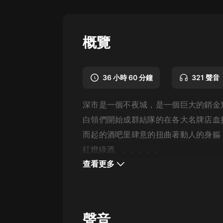
懸疑
科幻
概覽
好書精講
外語
36 小時 60 分鐘
321 聲音
耽美
深市是一個不夜城，是一個巨大的銷金
認知思維
白領們開始成群結隊的在各大名牌店血
人文
而起的酒吧里肆意的扭曲著動人的身軀
音樂
紅燈綠酒、、、、、、
查看更多
粵語
頭條
娛樂
聲音