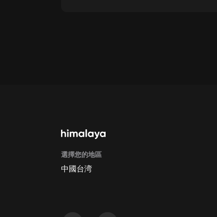
點擊這裡
通過手機端訂閱如何取消？
Apple Store取消訂閱方法
G
選擇您的地區
中國台湾