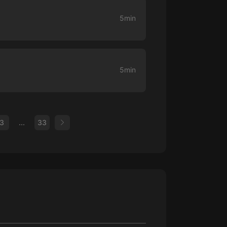
5min
5min
3
...
33