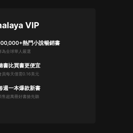
alaya VIP
100,000+熱門小說暢銷書
專為全球華人嚴選
聽書比買書更便宜
會員每天僅需0.16美元
每週一本爆款新書
預售超萬冊好書搶先聽