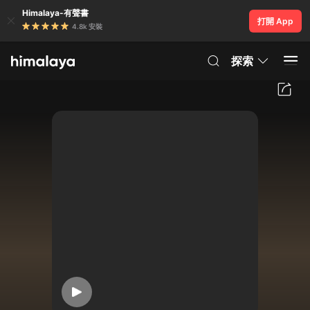
Himalaya-有聲書
打開 App
4.8k 安裝
探索