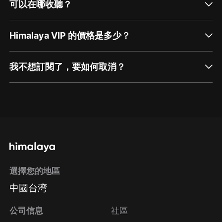
可以在哪收聽？
Himalaya VIP 的價格是多少？
我不想訂閱了，要如何取消？
通過網頁端訂閱如何取消？
點擊這裡
通過手機端訂閱如何取消？
選擇您的地區
Apple Store取消訂閱
中國台湾
方法
Google Play取消訂閱方法
公司信息
社區