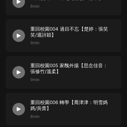
出品：喜馬拉雅
8min
版權：閱文集團
cast
重回校園004 過目不忘【楚婷：張笑
笑/週詩穎】
十一甜：明雪
9min
/
旁白
杜驍：蕭唯
楚婷：張笑笑
/
週詩穎
重回校園005 家醜外揚【思念佳音：
思念佳音：張修竹
/
溫柔
張修竹/溫柔】
喬津津：明雪媽媽
/
吳蕾
9min
野賀：明天
/
張鬆
柏落
Bai_
六合同風：趙淳一
/
週齊
重回校園006 轉學【喬津津：明雪媽
CV
小刀：鐘煜
媽/吳蕾】
十日生：徐博文
/
邵東
8min
白夜：蕭唯媽媽
/
韓藝
/
王金玲