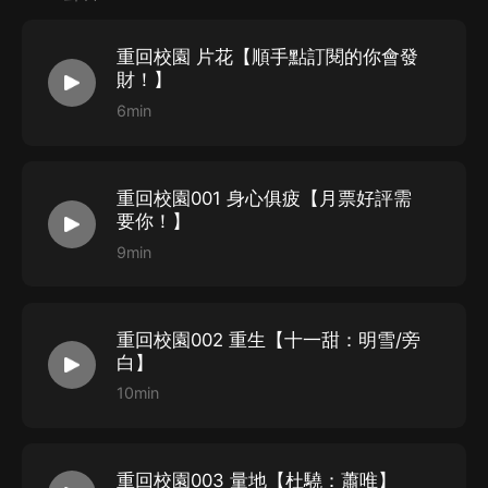
前世已逝，今生重來。
從此，學校多了一個女學霸，高考多了一個女狀元，商場
重回校園 片花【順手點訂閱的你會發
多了一個女老總，民間多了一個女神醫。
財！】
為了親人她下海經商，為了朋友她以身犯險，為了師門她
6min
懸壺濟世。
驀然回首，她都是在為了别人，那麼誰會為了她？
重回校園001 身心俱疲【月票好評需
蕭唯說：雪兒，只要你回頭，我一直在你的身后。
要你！】
staff
9min
總策劃：十一甜
原著：燕回
重回校園002 重生【十一甜：明雪/旁
畫本：開到荼蘼
白】
10min
對軌
/
審音：石小懶
后期：隨風
視覺設計：國家一級保護廢物
重回校園003 量地【杜驍：蕭唯】