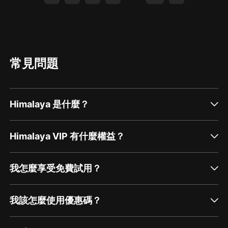
第二步：如果您無法聯系上
APP
內在線客服，可關注
【喜馬拉雅
APP
】公眾號，通過下方菜單欄里【我的
-
在
線客服】谘詢在線客服；
第三步：如果在線客服都未取得聯系，也可撥打客服電
常見問題
話：
400-838-5616
Himalaya 是什麼？
Himalaya VIP 有什麼權益？
我怎麼享受免費試用？
我該怎麼使用優惠碼？