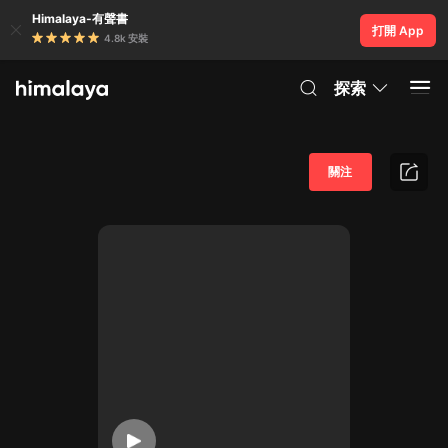
Himalaya-有聲書
打開 App
4.8k 安裝
探索
關注