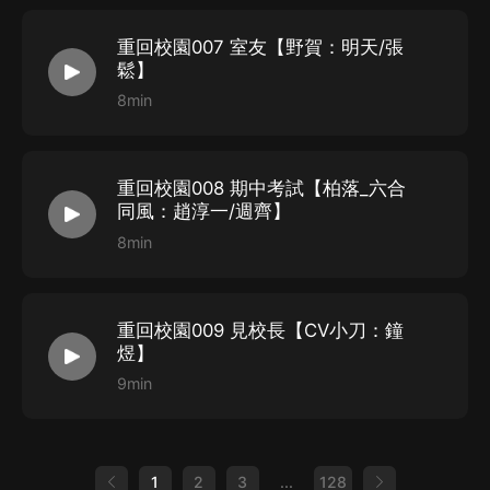
聞逸
_
白玉京：李健
/
金峰
奧索格蘭德：明雪爸爸
/
楊勁
重回校園007 室友【野賀：明天/張
鬆】
幻夢蘿卜：白思遠
/
蕭世明
8min
購買須知
重回校園008 期中考試【柏落_六合
1
、本作品為付費有聲書，購買成功后，即可收聽。
同風：趙淳一/週齊】
2
、版權歸原作者所有，嚴禁翻錄成任何形式，嚴禁在任
8min
何第三方平臺傳播，違者將追究其法律責任。
3
、如在充值／購買環節遇到問題，您可通過頁面右上方
重回校園009 見校長【CV小刀：鐘
按鈕，將頁面分享至微信內使用微信支付完成購買。
煜】
4
、在購買過程中，如果您有任何問題，可以按以下步驟
9min
谘詢在線客服：
第一步：您可在喜馬拉雅
APP
【賬號
-
聯系客服】中谘詢
在線客服；
1
2
3
...
128