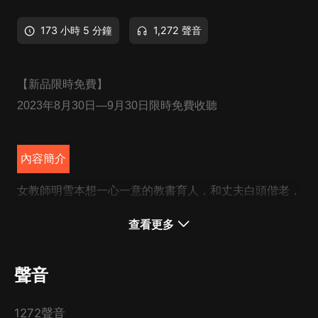
173 小時 5 分鐘
1,272 聲音
【新品限時免費】
2023
年
8
月
30
日
—9
月
30
日限時免費收聽
內容簡介
女教師明雪本想一心一意的教書育人，和丈夫白頭偕老，
可惜天不從人願。
查看更多
一次爭吵后，丈夫摔門而去，再見面卻已經物是人非。
明雪站在人行道上，看著名車里和另一個時髦的女郎，卿
聲音
卿我我的丈夫，正愣神的時候，“砰”的一聲，她被一輛路
虎車撞回了13歲。
1272聲音