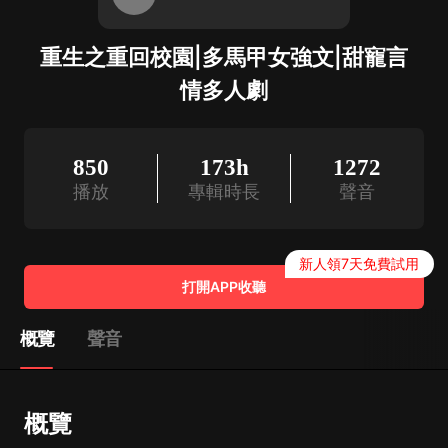
重生之重回校園|多馬甲女強文|甜寵言
情多人劇
850
173h
1272
播放
專輯時長
聲音
新人領7天免費試用
打開APP收聽
概覽
聲音
概覽