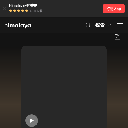
Himalaya-有聲書
打開 App
4.8k 安裝
探索