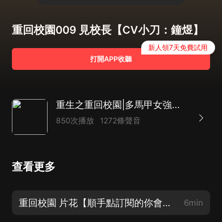
重回校園009 見校長【CV小刀：鐘煜】
新人領7天免費試用
打開APP收聽
重生之重回校園|多馬甲女強文|甜寵言情多人劇
850次播放
1272條聲音
查看更多
重回校園 片花【順手點訂閱的你會發財！】
6min