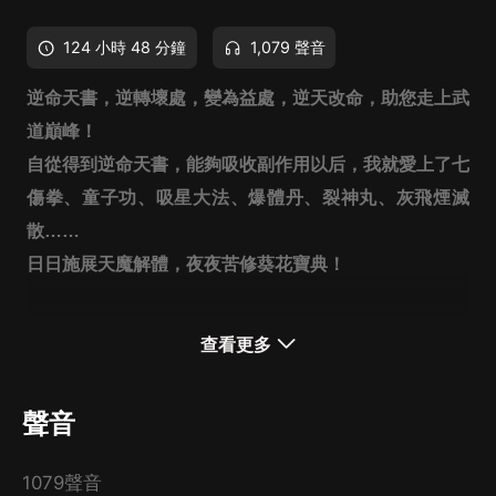
124 小時 48 分鐘
1,079 聲音
逆命天書，逆轉壞處，變為益處，逆天改命，助您走上武
道巔峰！
自從得到逆命天書，能夠吸收副作用以后，我就愛上了七
傷拳、童子功、吸星大法、爆體丹、裂神丸、灰飛煙滅
散……
日日施展天魔解體，夜夜苦修葵花寶典！
查看更多
聲音
1079聲音