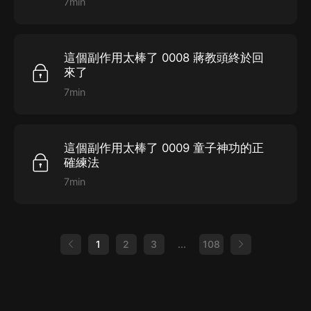
7min
這個副作用太棒了 0008 蔣教頭終於回
來了
7min
這個副作用太棒了 0009 童子神功的正
確練法
7min
1
2
3
...
108