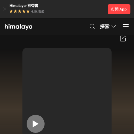
Himalaya-有聲書
打開 App
4.8k 安裝
探索