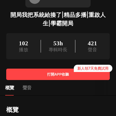
開局我把系統給揍了|精品多播|重啟人
生|學霸開局
102
53h
421
播放
專輯時長
聲音
新人領7天免費試用
打開APP收聽
概覽
聲音
概覽