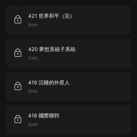
421 世界和平（完）
演播：子瞻子瞻、一悠楓葉、女播景深
6min
后期制作：櫻_桃_醬
420 夢想系統子系統
7min
419 沉睡的外星人
6min
418 國際聯邦
8min