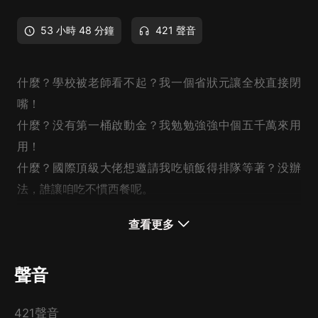
53 小時 48 分鐘
421 聲音
什麼？學校被老師看不起？我一個省狀元讓全校直接閉
嘴！
什麼？没有第一桶啟動金？我勉勉強強中個五千萬來用
用！
什麼？國際頂級大佬想邀請我吃頓飯得排隊等著？没辦
法，誰讓咱吃不慣西餐呢。
什麼？系統任務完不成就直接抹殺？哦，原來這是我搶的
查看更多
别人的系統。
———嘿，我一拳下去！
聲音
好了，現在系統是我的了~
雲殊重回校園，目標只有一個：
421聲音
此生，
唯吾與所愛之人不可辜負！