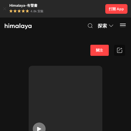
Himalaya-有聲書
打開 App
4.8k 安裝
探索
關注