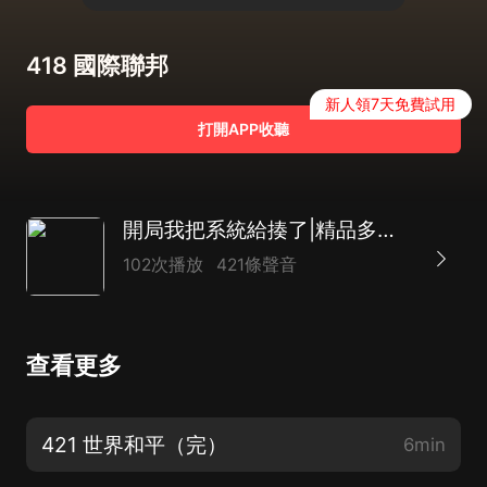
418 國際聯邦
新人領7天免費試用
打開APP收聽
開局我把系統給揍了|精品多播|重啟人生|學霸開局
102次播放
421條聲音
查看更多
421 世界和平（完）
6min