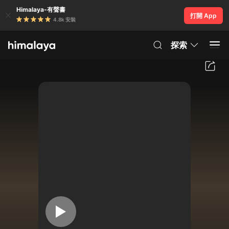
Himalaya-有聲書
打開 App
4.8k 安裝
探索