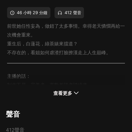
46 小時 29 分鐘
412 聲音
前世她任性妄為，做錯了太多事情。幸得老天憐憫再給一
次機會重來。
重生后，白蓮花，綠茶婊來擋道？
不存在的，看姐如何虐渣打臉撩漢走上人生巔峰。
主播的話：
制作不易，完美者，喜歡差評者請繞道。
查看更多
聽書本來就是聽個樂子，我們做書也是需要時間精力的。
本來就是利用下班時間擠時間出來做愛做的事，
不求人人理解人人都五星好評，
聲音
但求不要糟蹋他人心血，不要打擊我們的積極性。
多謝！！！
412聲音