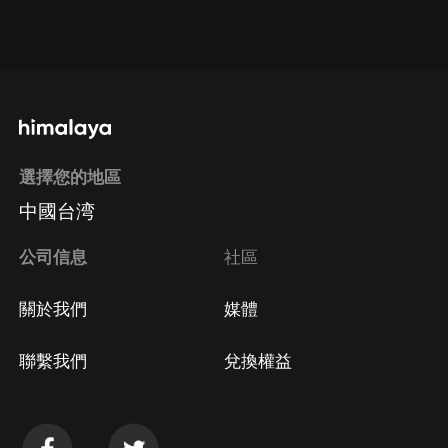
通過網頁端訂閱如何取消？
點擊這裡
通過手機端訂閱如何取消？
選擇您的地區
Apple Store取消訂閱
中國台湾
方法
Google Play取消訂閱方法
公司信息
社區
關於我們
媒體
聯繫我們
兌換權益