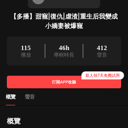
【多播】甜寵|復仇|虐渣|重生后我變成
小嬌妻被爆寵
115
46h
412
播放
專輯時長
聲音
新人領7天免費試用
打開APP收聽
概覽
聲音
概覽