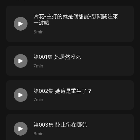
評論區歡迎大家暢所欲言。非常感謝，彎腰鞠躬！
片花-主打的就是個甜寵-訂閱關注來
一波哦
5min
第001集 她居然没死
7min
第002集 她這是重生了？
7min
第003集 陸止衍在哪兒
6min