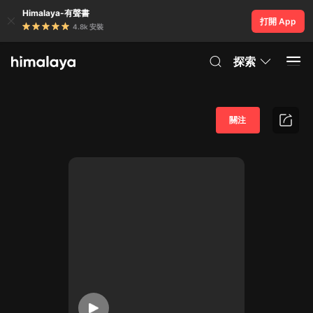
Himalaya-有聲書
打開 App
4.8k 安裝
探索
關注