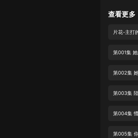
懸疑
查看更多
科幻
片花-主打
好書精講
外語
第001集 
耽美
認知思維
第002集
人文
音樂
第003集
粵語
第004集
頭條
娛樂
第005集