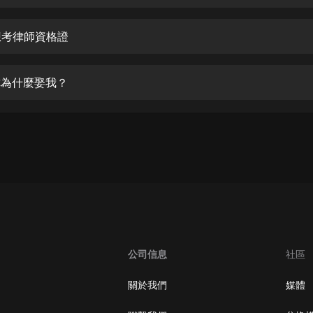
生命科學篇1-2·猴子警長科學探案記|
寶寶巴士科普
寶寶巴士
 想考律師資格證
【新民間劇場】我的老千江湖｜ 有聲
的紫襟｜ 魔幻千手
 你為什麼娶我？
有聲的紫襟
《夜色鋼琴曲》
夜色鋼琴曲趙海洋
太荒吞天訣丨熱血玄幻丨紫襟領銜有
聲劇
有聲的紫襟
嫡女貴嫁 | 一刀蘇蘇團隊制作 | 古言
宮鬥重生爽文 多人有聲劇
公司信息
社區
一刀蘇蘇
中國大案紀實 | 每日一驚案！真實案
關於我們
媒體
件恐怖刑偵尚文
大舌頭尚文