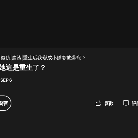
最佳女婿｜都市異能多人有聲劇｜一
種侃侃｜有聲小說
一種侃侃
米小圈上學記:一二三年級 | 暢銷出版
|復仇|虐渣|重生后我變成小嬌妻被爆寵
物
 她這是重生了？
米小圈
 SEP 6
破壞者聯盟篇1-4季·猴子警長科學探
案記|寶寶巴士
寶寶巴士
聲音
喜歡
評
大奉打更人丨頭陀淵領銜多人有聲
劇|暢聽全集|王鶴棣、田曦薇主演影
視劇原著|賣報小郎君
頭陀淵講故事
總有這樣的歌只想一個人聽