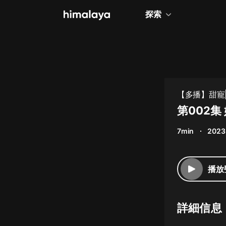
探索
全部
小說
個人成長
【多播】甜寵
相聲評書
第002集
兒童
7min
2023
歷史
情感治愈
播放
健康養生
商業財經
詳細信息
廣播劇