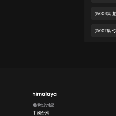
經典名著
人物傳記
第006集
電影
生活
第007集
英語
日語
課程
少兒教育
二次元
教育培訓
IT科技
選擇您的地區
汽車
中國台湾