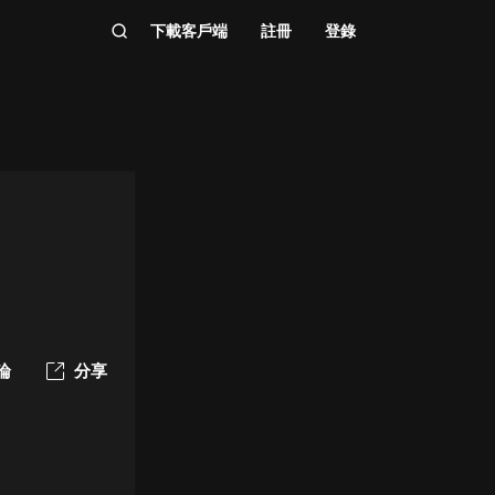
下載客戶端
註冊
登錄
論
分享