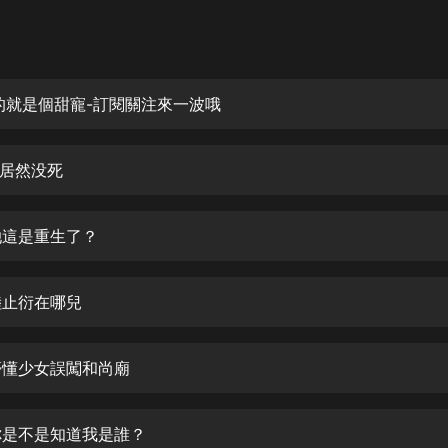
灰姑娘音樂
郭德綱於謙相聲全集
德雲社郭德綱相聲VIP
的就是個甜寵-訂閱關注來一波哦
安全警長啦咘啦哆·假期篇|新篇章加
更|寶寶巴士故事
她居然没死
寶寶巴士
凡人修仙傳|楊洋主演影視原著|薑廣
濤配音多播版本
 她這是重生了？
光合積木
 陸止衍在哪兒
摸金天師【第一季】（紫襟演播）
有聲的紫襟
 懵懂少女誤闖和尚廟
無敵六皇子|爆笑穿越|無敵流皇子|安
燃領銜有聲小說
安燃
 你是不是知道我是誰？