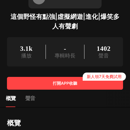
這個野怪有點強|虛擬網遊|進化|爆笑多
人有聲劇
3.1k
-
1402
播放
專輯時長
聲音
新人領7天免費試用
打開APP收聽
概覽
聲音
概覽