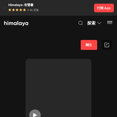
Himalaya-有聲書
打開 App
4.8k 安裝
探索
關注