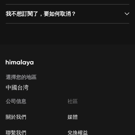
我不想訂閱了，要如何取消？
通過網頁端訂閱如何取消？
點擊這裡
通過手機端訂閱如何取消？
選擇您的地區
Apple Store取消訂閱
中國台湾
方法
Google Play取消訂閱方法
公司信息
社區
關於我們
媒體
聯繫我們
兌換權益