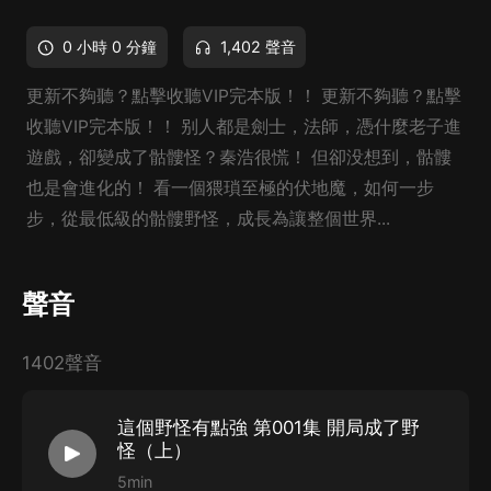
0 小時 0 分鐘
1,402 聲音
更新不夠聽？點擊收聽VIP完本版！！ 更新不夠聽？點擊
收聽VIP完本版！！ 别人都是劍士，法師，憑什麼老子進
遊戲，卻變成了骷髏怪？秦浩很慌！ 但卻没想到，骷髏
也是會進化的！ 看一個猥瑣至極的伏地魔，如何一步
步，從最低級的骷髏野怪，成長為讓整個世界...
聲音
1402聲音
這個野怪有點強 第001集 開局成了野
怪（上）
5min