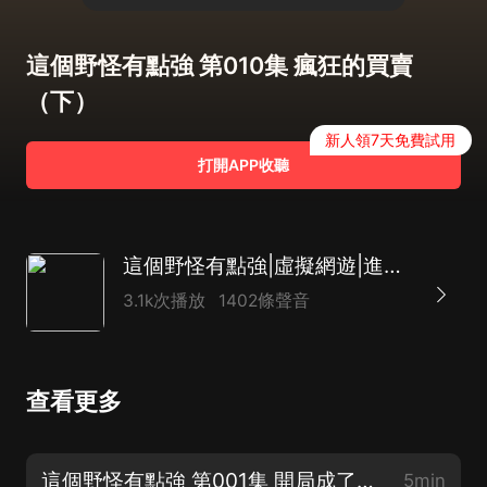
這個野怪有點強 第010集 瘋狂的買賣
（下）
新人領7天免費試用
打開APP收聽
這個野怪有點強|虛擬網遊|進化|爆笑多人有聲劇
3.1k次播放
1402條聲音
查看更多
這個野怪有點強 第001集 開局成了野怪（上）
5min