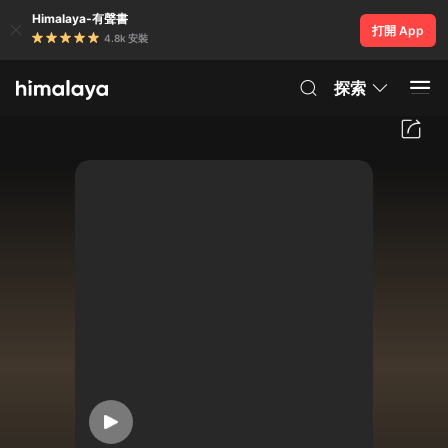
Himalaya-有聲書
打開 App
4.8k 安裝
探索