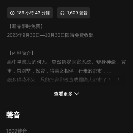
189 小時 43 分鐘
1,609 聲音
【新品限時免費】
2023年9月30日—10月30日限時免費收聽
【內容簡介】
高中畢業后的何凡，突然綁定財富系統、變身神豪、買
車，買别墅，投資，得美女相伴，行走於都市……
錢多得花不完，只能把家鄉改造成國際大都市了！！！
【購買須知】
查看更多
1
、本作品為付費有聲書，購買成功后，即可收聽。
2
、版權歸原作者所有，嚴禁翻錄成任何形式，嚴禁在任
聲音
何第三方平臺傳播，違者將追究其法律責任。
3
、如在充值／購買環節遇到問題，您可通過頁面右上方
1609聲音