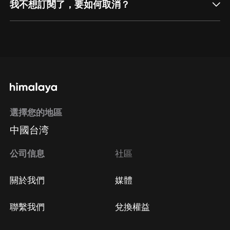
我不想訂閱了，要如何取消？
通過網頁端訂閱如何取消？
點擊這裡
通過手機端訂閱如何取消？
選擇您的地區
Apple Store取消訂閱
中國台湾
方法
Google Play取消訂閱方法
公司信息
社區
關於我們
媒體
聯繫我們
兌換權益