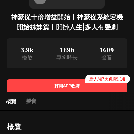
神豪從十倍增益開始丨神豪從系統宕機
開始姊妹篇丨開掛人生|多人有聲劇
3.9k
189h
1609
播放
專輯時長
聲音
新人領7天免費試用
打開APP收聽
概覽
聲音
概覽