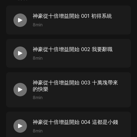
按鈕，將頁面分享至微信內使用微信支付完成購買。
4
、在購買過程中，如果您有任何問題，可以按以下步驟
神豪從十倍增益開始 001 初得系統
谘詢在線客服：
8min
第一步：您可在喜馬拉雅
APP
【賬號
-
聯系客服】中谘詢
在線客服；
第二步：如果您無法聯系上
APP
內在線客服，可關注
神豪從十倍增益開始 002 我要辭職
【喜馬拉雅
APP
】公眾號，通過下方菜單欄里【我的
-
在
8min
線客服】谘詢在線客服；
第三步：如果在線客服都未取得聯系，也可撥打客服電
神豪從十倍增益開始 003 十萬塊帶來
話：
400-838-5616
的快樂
8min
神豪從十倍增益開始 004 這都是小錢
8min