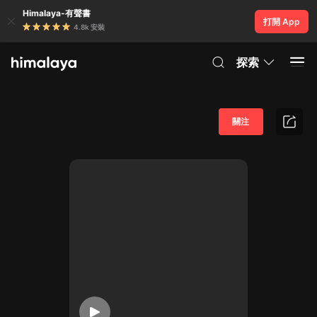
Himalaya-有聲書
打開 App
4.8k 安裝
探索
關注