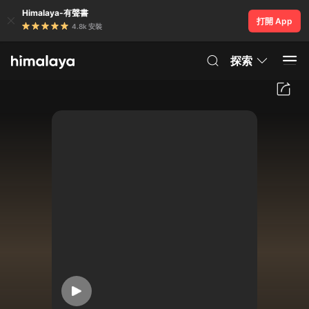
Himalaya-有聲書
打開 App
4.8k 安裝
探索