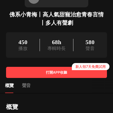
佛系小青梅丨高人氣甜寵治愈青春言情
丨多人有聲劇
450
68h
580
播放
專輯時長
聲音
新人領7天免費試用
打開APP收聽
概覽
聲音
概覽