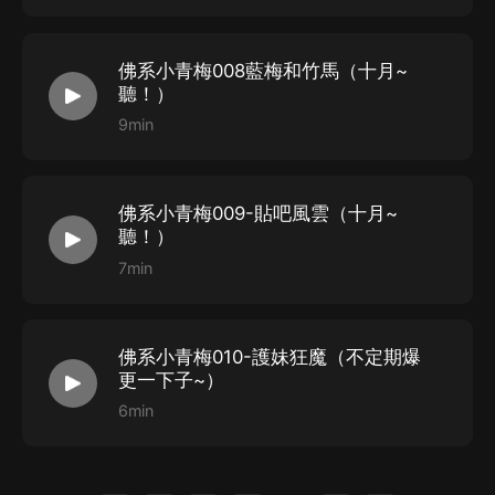
2
、版權歸原作者所有，嚴禁翻錄成任何形式，嚴禁在任
何第三方平臺傳播，違者將追究其法律責任。
佛系小青梅008藍梅和竹馬（十月~
3
、如在充值／購買環節遇到問題，您可通過頁面右上方
聽！）
按鈕，將頁面分享至微信內使用微信支付完成購買。
9min
4
、在購買過程中，如果您有任何問題，可以按以下步驟
谘詢在線客服：
第一步：您可在喜馬拉雅
APP
【賬號
-
聯系客服】中谘詢
佛系小青梅009-貼吧風雲（十月~
聽！）
在線客服；
7min
第二步：如果您無法聯系上
APP
內在線客服，可關注
【喜馬拉雅
APP
】公眾號，通過下方菜單欄里【我的
-
在
線客服】谘詢在線客服；
佛系小青梅010-護妹狂魔（不定期爆
第三步：如果在線客服都未取得聯系，也可撥打客服電
更一下子~）
話：
400-838-5616
6min