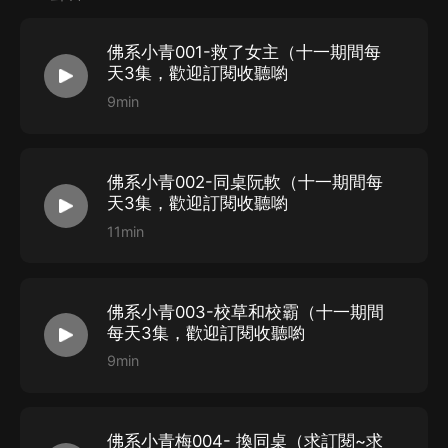
清染模糊記得她在書中是個女配，因為處處給女主下絆子
的緣故，她在書中的結局並不美好。
佛系小青001-救了女主（十一期間每
清染打了個寒顫，覺得這個套路她太熟悉，摻和不摻和都
天3集，歡迎訂閱收聽喲
有可能出問題，她得想一些應付的法子……
9min
PS:
單向暗戀系、男女主高中生，不早戀
CAST
佛系小青002-同桌阮軟（十一期間每
天3集，歡迎訂閱收聽喲
男
11min
於吉—旁白、謝映安、李清墨
追馬——季彥辰
昊瀾——吳志國、書中各種長輩
佛系小青003-校草和校霸（十一期間
龍神——蘇琛、宋時澤
每天3集，歡迎訂閱收聽喲
9min
女
瓷兒——李清染
安隨緣——溫時宜
佛系小青梅004- 換同桌（求訂閱~求