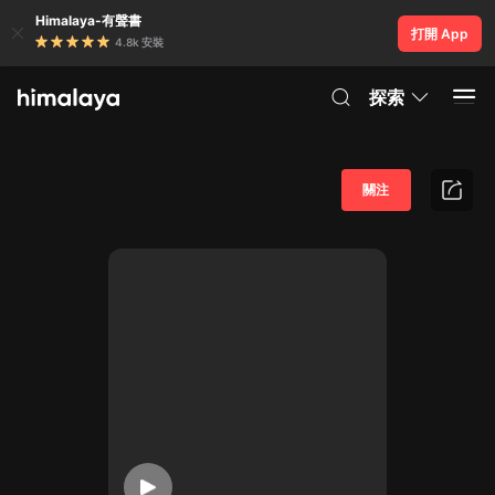
Himalaya-有聲書
打開 App
4.8k 安裝
探索
關注