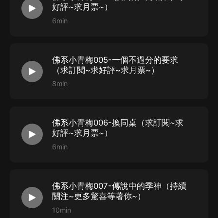
景颯——黃千愈
好評~求月票~）
蔓草青竹——阮軟
6min
STAFF
佛系小青梅005-一個不過分的要求
作者——硯苓鈺
（求訂閱~求好評~求月票~）
版權方——閱文集團
8min
監制——於吉
統籌——君君
后期——綰千年
佛系小青梅006-換同桌（求訂閱~求
好評~求月票~）
畫本——蔓草青竹
6min
美工——晴空咖啡
購買須知
佛系小青梅007-傳說中的季神（持續
關注~更多驚喜等著你~）
1
、本作品為付費有聲書，購買成功后，即可收聽。
10min