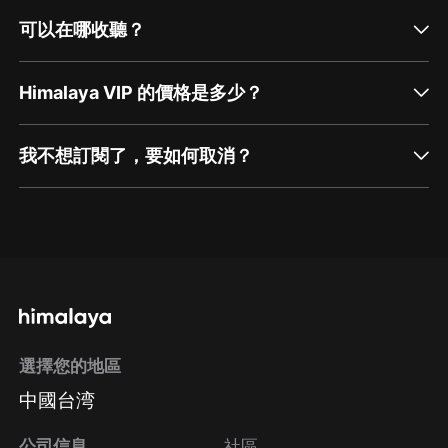
可以在哪收聽？
Himalaya VIP 的價格是多少？
我不想訂閱了，要如何取消？
通過網頁端訂閱如何取消？
點擊這裡
通過手機端訂閱如何取消？
選擇您的地區
Apple Store取消訂閱
中國台湾
方法
Google Play取消訂閱方法
公司信息
社區