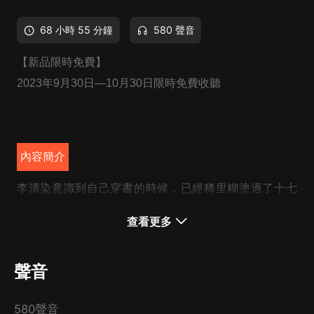
68 小時 55 分鐘
580 聲音
【新品限時免費】
2023年9月30日—10月30日限時免費收聽
內容簡介
李清染意識到自己穿書的時候，已經稀里糊塗過了十七
年。
查看更多
跟書中的男主謝映安更是青梅竹馬一起長大，兩人關系還
算湊合。
聲音
帶著男主光環的謝映安，一出生就是開了掛一樣的存在，
長得好、家世好、學習好……
580聲音