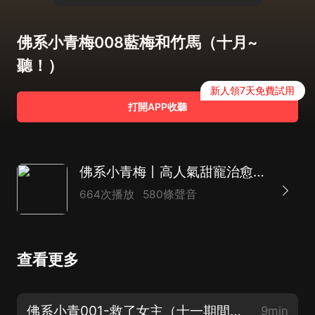
佛系小青梅008藍梅和竹馬（十月~
聽！）
新人領7天免費試用
打開APP收聽
佛系小青梅丨高人氣甜寵治愈青春言情丨多人有聲劇
664次播放
580條聲音
查看更多
佛系小青001-救了女主（十一期間每天3集，歡迎訂閱收聽喲
9min