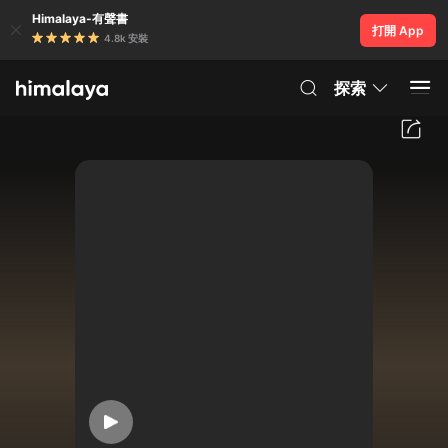
Himalaya-有聲書
打開 App
4.8k 安裝
探索