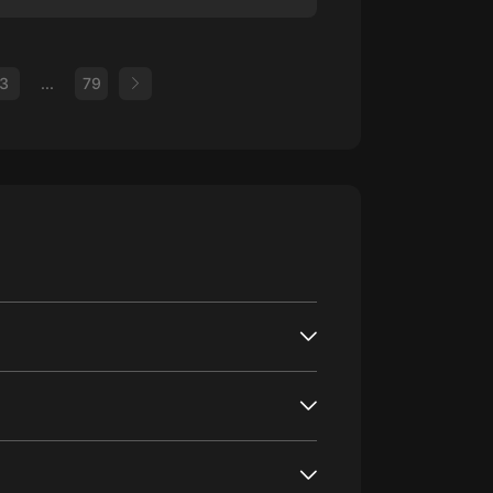
3
...
79