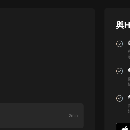
灰姑娘音樂
郭德綱於謙相聲全集
與H
德雲社郭德綱相聲VIP
安全警長啦咘啦哆·假期篇|新篇章加
更|寶寶巴士故事
寶寶巴士
凡人修仙傳|楊洋主演影視原著|薑廣
濤配音多播版本
光合積木
摸金天師【第一季】（紫襟演播）
有聲的紫襟
無敵六皇子|爆笑穿越|無敵流皇子|安
燃領銜有聲小說
2min
安燃