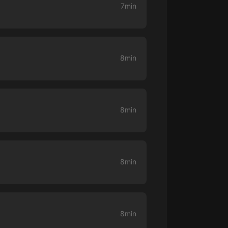
7min
大秦：不裝了，你爹我是秦始皇丨爆
笑穿越丨伍壹劇社多人劇|趙家繼承
人秦朝
伍壹劇社
8min
詭秘之主 | 多人有聲劇丨同名動畫原
著 | 西幻克蘇魯 | 烏賊作品
8082Audio
重生1980：開局迎娶姐姐閨蜜丨頭
陀淵領銜丨重生八零丨精品多人有聲
8min
劇
頭陀淵講故事
成何體統丨雙穿反套路爆笑爽文丨冷
月淺淺&倔強的小紅丨精品多人有聲
劇
o冷月淺淺o
8min
8min