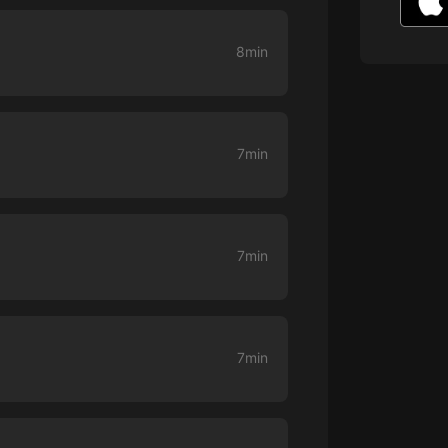
生命科學篇1-2·猴子警長科學探案記|
寶寶巴士科普
寶寶巴士
8min
【新民間劇場】我的老千江湖｜ 有聲
的紫襟｜ 魔幻千手
有聲的紫襟
7min
《夜色鋼琴曲》
夜色鋼琴曲趙海洋
太荒吞天訣丨熱血玄幻丨紫襟領銜有
7min
聲劇
有聲的紫襟
嫡女貴嫁 | 一刀蘇蘇團隊制作 | 古言
宮鬥重生爽文 多人有聲劇
7min
一刀蘇蘇
中國大案紀實 | 每日一驚案！真實案
件恐怖刑偵尚文
大舌頭尚文