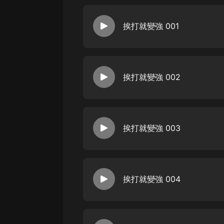
經典名著
人物傳記
挨打就變強 001
電影
生活
英語
挨打就變強 002
日語
課程
挨打就變強 003
少兒教育
二次元
教育培訓
挨打就變強 004
IT科技
汽車