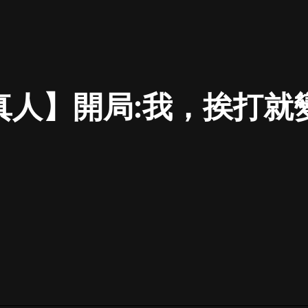
最佳女婿｜都市異能多人有聲劇｜一
種侃侃｜有聲小說
真人】開局:我，挨打就
一種侃侃
米小圈上學記:一二三年級 | 暢銷出版
物
米小圈
破壞者聯盟篇1-4季·猴子警長科學探
案記|寶寶巴士
寶寶巴士
大奉打更人丨頭陀淵領銜多人有聲
劇|暢聽全集|王鶴棣、田曦薇主演影
視劇原著|賣報小郎君
頭陀淵講故事
總有這樣的歌只想一個人聽