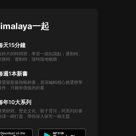
imalaya一起
每天15分鐘
在碎片的時間裡，學習一個知識點；通勤時、
家務時、運動時，隨時隨地暢聽
每週1本新書
優選最新最熱暢銷書，資深編輯精心挑選榜單
佳作，只聽有價值的好書
每年10大系列
商業財經、歷史文化、親子育兒，同系列好書
好課一網打盡，帶你深入探究一個主題