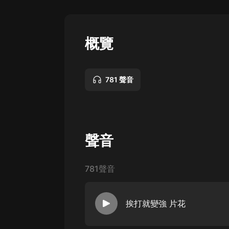
懸疑
科幻
概覽
好書精講
外語
781 聲音
耽美
認知思維
人文
聲音
音樂
781聲音
粵語
頭條
挨打就變強 片花
娛樂