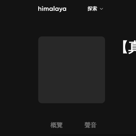
探索
全部
小說
【
個人成長
相聲評書
兒童
歷史
情感治愈
健康養生
商業財經
概覽
聲音
廣播劇