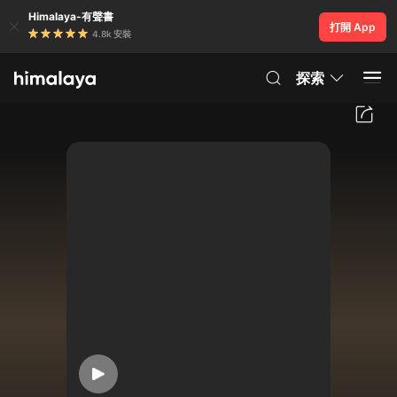
Himalaya-有聲書
打開 App
4.8k 安裝
探索