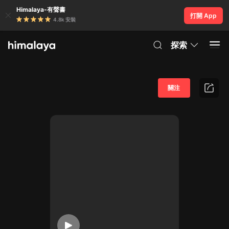
Himalaya-有聲書
打開 App
4.8k 安裝
探索
關注