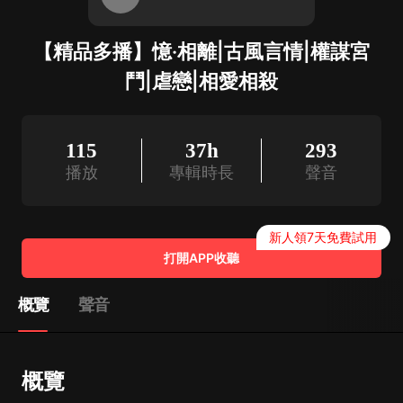
【精品多播】憶·相離|古風言情|權謀宮
鬥|虐戀|相愛相殺
115
37h
293
播放
專輯時長
聲音
新人領7天免費試用
打開APP收聽
概覽
聲音
概覽