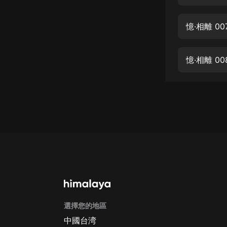
經典名著
人物傳記
憶·相離 0
電影
生活
憶·相離 0
英語
日語
課程
少兒教育
二次元
教育培訓
IT科技
選擇您的地區
汽車
中國台湾