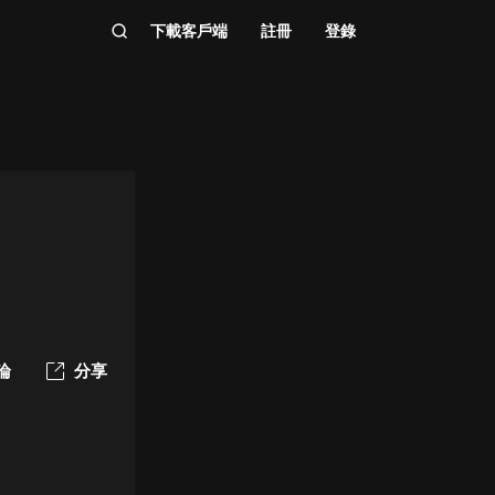
下載客戶端
註冊
登錄
論
分享