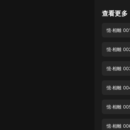
懸疑
查看更多
科幻
憶·相離 00
好書精講
外語
憶·相離 0
耽美
認知思維
憶·相離 0
人文
音樂
憶·相離 00
粵語
憶·相離 0
頭條
娛樂
憶·相離 00