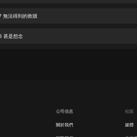
生命科學篇1-2·猴子警長科學探案記|
寶寶巴士科普
寶寶巴士
07 無法得到的救贖
【新民間劇場】我的老千江湖｜ 有聲
的紫襟｜ 魔幻千手
08 甚是想念
有聲的紫襟
《夜色鋼琴曲》
夜色鋼琴曲趙海洋
太荒吞天訣丨熱血玄幻丨紫襟領銜有
聲劇
有聲的紫襟
嫡女貴嫁 | 一刀蘇蘇團隊制作 | 古言
宮鬥重生爽文 多人有聲劇
公司信息
社區
一刀蘇蘇
中國大案紀實 | 每日一驚案！真實案
關於我們
媒體
件恐怖刑偵尚文
大舌頭尚文