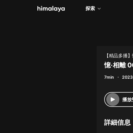
探索
全部
小說
個人成長
【精品多播】憶
相聲評書
憶·相離 0
兒童
7min
2023
歷史
情感治愈
播放
健康養生
商業財經
詳細信息
廣播劇