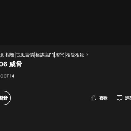
最佳女婿｜都市異能多人有聲劇｜一
種侃侃｜有聲小說
一種侃侃
米小圈上學記:一二三年級 | 暢銷出版
·相離|古風言情|權謀宮鬥|虐戀|相愛相殺
物
06 威脅
米小圈
 OCT 14
破壞者聯盟篇1-4季·猴子警長科學探
案記|寶寶巴士
寶寶巴士
聲音
喜歡
評
大奉打更人丨頭陀淵領銜多人有聲
劇|暢聽全集|王鶴棣、田曦薇主演影
視劇原著|賣報小郎君
頭陀淵講故事
總有這樣的歌只想一個人聽