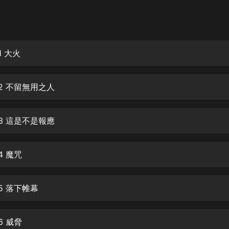
灰姑娘音樂
郭德綱於謙相聲全集
德雲社郭德綱相聲VIP
1 大火
安全警長啦咘啦哆·假期篇|新篇章加
更|寶寶巴士故事
02 不留無用之人
寶寶巴士
凡人修仙傳|楊洋主演影視原著|薑廣
濤配音多播版本
03 這是不是報應
光合積木
4 魔咒
摸金天師【第一季】（紫襟演播）
有聲的紫襟
05 落下帷幕
無敵六皇子|爆笑穿越|無敵流皇子|安
燃領銜有聲小說
安燃
6 威脅