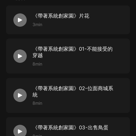
谘詢在線客服：
第一步：您可在喜馬拉雅APP【賬號-聯系客服】中谘詢
《帶著系統創家園》片花
在線客服；
3min
第二步：如果您無法聯系上APP內在線客服，可關注
【喜馬拉雅APP】公眾號，通過下方菜單欄里【我的-在
線客服】谘詢在線客服；
《帶著系統創家園》01-不能接受的
穿越
第三步：如果在線客服都未取得聯系，也可撥打客服電
8min
話：400-838-5616
《帶著系統創家園》02-位面商城系
統
8min
《帶著系統創家園》03-出售鳥蛋