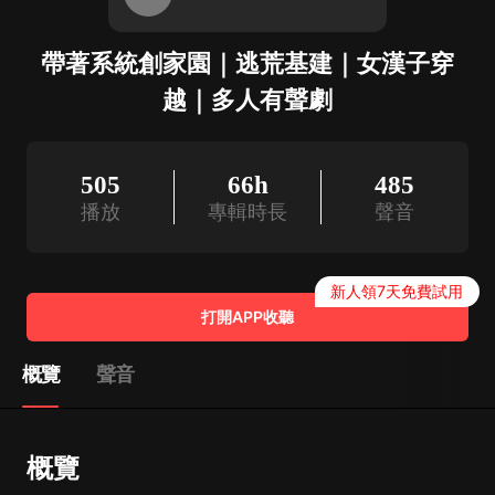
帶著系統創家園｜逃荒基建｜女漢子穿
越｜多人有聲劇
505
66h
485
播放
專輯時長
聲音
新人領7天免費試用
打開APP收聽
概覽
聲音
概覽