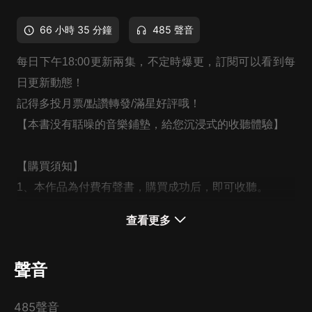
66 小時 35 分鐘
485 聲音
每日下午18:00更新兩集，不定時爆更，訂閱可以看到每
日更新動態！
記得多投月票/點讚轉發/滿星好評哦！
【本書没有聒噪的音樂鋪墊，給您沉浸式的收聽體驗】
【購買須知】
1、本作品為付費有聲書，購買成功后，即可收聽。
2、版權歸原作者所有，嚴禁翻錄成任何形式，嚴禁在任
查看更多
何第三方平臺傳播，違者將追究其法律責任。
3、如在充值／購買環節遇到問題，您可通過頁面右上方
聲音
按鈕，將頁面分享至微信內使用微信支付完成購買。
4、在購買過程中，如果您有任何問題，可以按以下步驟
485聲音