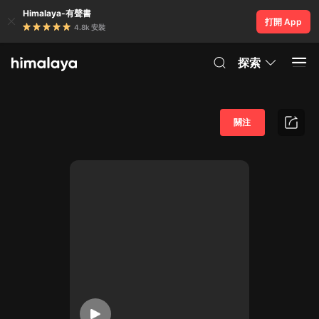
Himalaya-有聲書
打開 App
4.8k 安裝
探索
關注