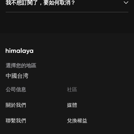
我不想訂閱了，要如何取消？
通過網頁端訂閱如何取消？
點擊這裡
通過手機端訂閱如何取消？
選擇您的地區
Apple Store取消訂閱
中國台湾
方法
Google Play取消訂閱方法
公司信息
社區
關於我們
媒體
聯繫我們
兌換權益