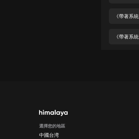
經典名著
人物傳記
《帶著系統
電影
生活
《帶著系統
英語
日語
課程
少兒教育
二次元
教育培訓
IT科技
選擇您的地區
汽車
中國台湾