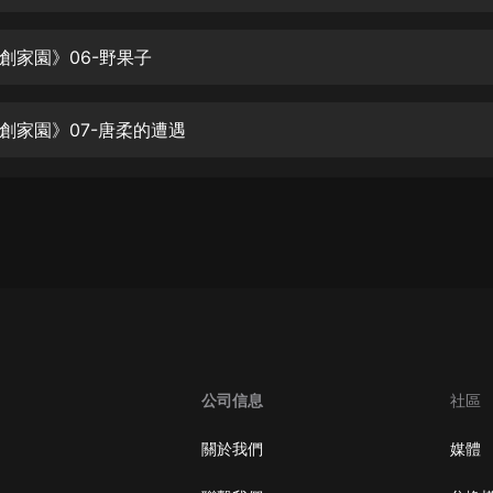
生命科學篇1-2·猴子警長科學探案記|
寶寶巴士科普
寶寶巴士
創家園》06-野果子
【新民間劇場】我的老千江湖｜ 有聲
的紫襟｜ 魔幻千手
創家園》07-唐柔的遭遇
有聲的紫襟
《夜色鋼琴曲》
夜色鋼琴曲趙海洋
太荒吞天訣丨熱血玄幻丨紫襟領銜有
聲劇
有聲的紫襟
嫡女貴嫁 | 一刀蘇蘇團隊制作 | 古言
宮鬥重生爽文 多人有聲劇
公司信息
社區
一刀蘇蘇
中國大案紀實 | 每日一驚案！真實案
關於我們
媒體
件恐怖刑偵尚文
大舌頭尚文