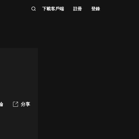
下載客戶端
註冊
登錄
論
分享