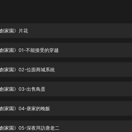
灰姑娘音樂
郭德綱於謙相聲全集
德雲社郭德綱相聲VIP
創家園》片花
安全警長啦咘啦哆·假期篇|新篇章加
更|寶寶巴士故事
創家園》01-不能接受的穿越
寶寶巴士
凡人修仙傳|楊洋主演影視原著|薑廣
濤配音多播版本
創家園》02-位面商城系統
光合積木
創家園》03-出售鳥蛋
摸金天師【第一季】（紫襟演播）
有聲的紫襟
創家園》04-唐家的晚飯
無敵六皇子|爆笑穿越|無敵流皇子|安
燃領銜有聲小說
安燃
創家園》05-深夜拜訪唐老二