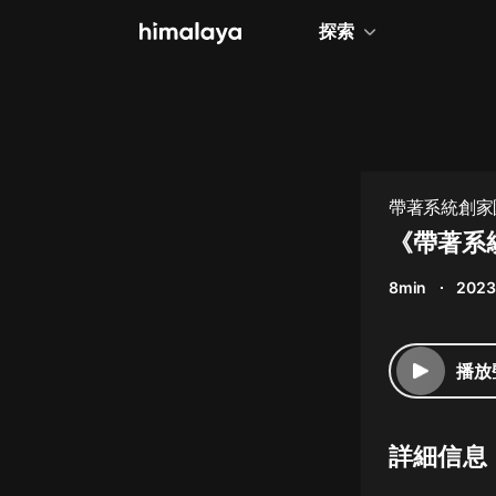
探索
全部
小說
個人成長
帶著系統創家
相聲評書
《帶著系
兒童
8min
2023
歷史
情感治愈
播放
健康養生
商業財經
詳細信息
廣播劇