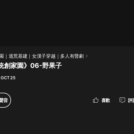
最佳女婿｜都市異能多人有聲劇｜一
種侃侃｜有聲小說
一種侃侃
米小圈上學記:一二三年級 | 暢銷出版
園｜逃荒基建｜女漢子穿越｜多人有聲劇
物
統創家園》06-野果子
米小圈
 OCT 25
破壞者聯盟篇1-4季·猴子警長科學探
案記|寶寶巴士
寶寶巴士
聲音
喜歡
評
大奉打更人丨頭陀淵領銜多人有聲
劇|暢聽全集|王鶴棣、田曦薇主演影
視劇原著|賣報小郎君
頭陀淵講故事
總有這樣的歌只想一個人聽