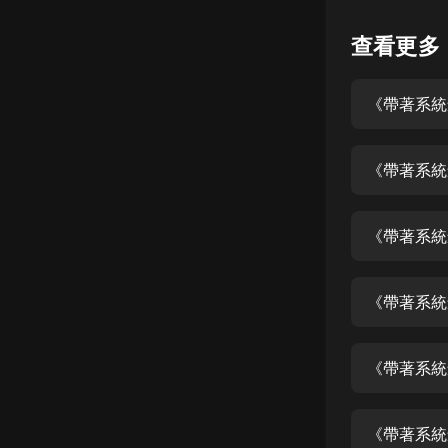
懸疑
查看更多
科幻
《帶著系統
好書精講
外語
《帶著系統
耽美
認知思維
《帶著系統
人文
音樂
《帶著系統
粵語
《帶著系統
頭條
娛樂
《帶著系統