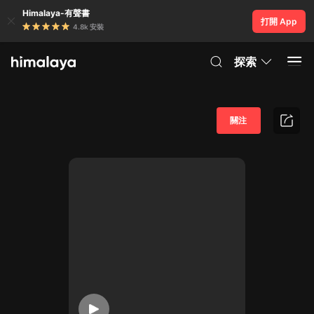
Himalaya-有聲書
打開 App
4.8k 安裝
探索
關注