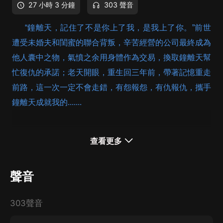
27 小時 3 分鐘
303 聲音
“
鐘離天
，記住了不是你上了我，是我上了你。”前世
遭受未婚夫和閨蜜的聯合背叛，辛苦經營的公司最終成為
他人囊中之物，氣憤之余用身體作為交易，換取鐘離天幫
忙復仇的承諾；老天開眼，重生回三年前，帶著記憶重走
前路，這一次一定不會走錯，有怨報怨，有仇報仇，攜手
鐘離天成就我的.......
查看更多
聲音
303聲音