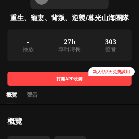
重生、寵妻、背叛、逆襲/暮光山海團隊
-
27h
303
播放
專輯時長
聲音
新人領7天免費試用
打開APP收聽
概覽
聲音
概覽