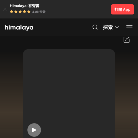
Himalaya-有聲書
打開 App
4.8k 安裝
探索