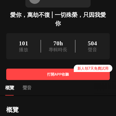
愛你，萬劫不復 | 一切殊榮，只因我愛
你
101
70h
504
播放
專輯時長
聲音
新人領7天免費試用
打開APP收聽
概覽
聲音
概覽