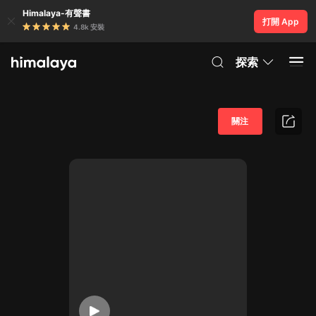
Himalaya-有聲書
打開 App
4.8k 安裝
探索
關注