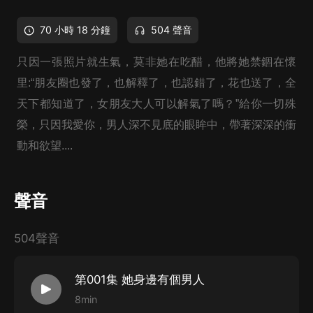
70 小時 18 分鐘
504 聲音
只因一張照片就生氣，莫非她在吃醋，他將她禁錮在懷
里:“朋友圈也發了，也解釋了，也認錯了，花也送了，全
天下都知道了，女朋友大人可以解氣了嗎？”給你一切殊
榮，只因我愛你，男人深不見底的眼眸中，帶著深深的衝
動和欲望....
聲音
504聲音
第001集 她身邊有個男人
8min