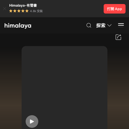
Himalaya-有聲書
打開 App
4.8k 安裝
探索