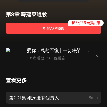
第8章 韓建東道歉
新人領7天免費試用
打開APP收聽
愛你，萬劫不復 | 一切殊榮，只因我愛你
101次播放
504條聲音
查看更多
第001集 她身邊有個男人
8min