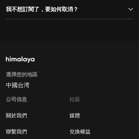
我不想訂閱了，要如何取消？
通過網頁端訂閱如何取消？
點擊這裡
通過手機端訂閱如何取消？
選擇您的地區
Apple Store取消訂閱
中國台湾
方法
Google Play取消訂閱方法
公司信息
社區
關於我們
媒體
聯繫我們
兌換權益