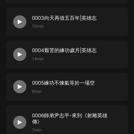
世出世的折騰）
本書閃回較多，較燒腦。
0003向天再借五百年|英雄志
感謝收聽，歡迎訂閱。
10min
歡迎收聽系列劇
《道士出山之浪跡在陰陽兩界的道士》
0004艱苦的練功歲月|英雄志
作者 蝶舞天涯
14min
主播 郭靖大俠【個人vx號：guojingdaxia168】
出品 暖陽文化
0005練功不煉氣等於一場空
8min
0006師弟尹志平-來到《射雕英雄
傳》
7min