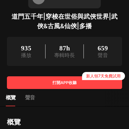
道門五千年|穿梭在世俗與武俠世界|武
俠&古風&仙俠|多播
935
87h
659
播放
專輯時長
聲音
新人領7天免費試用
打開APP收聽
概覽
聲音
概覽