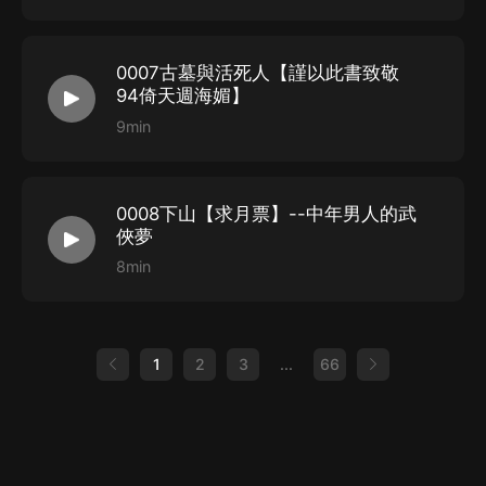
0007古墓與活死人【謹以此書致敬
94倚天週海媚】
9min
0008下山【求月票】--中年男人的武
俠夢
8min
1
2
3
...
66