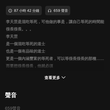
87 小時 42 分鐘
659 聲音
李天罡
是混吃等死，可他做的事是，讓自己等死的時間能
很長很長。。。
李天罡
是一個混吃等死的道士
也是一個有品味的道士
更是一個內涵豐富的等死者，可以等很長很長的那種……
而要想很長很長，他就必須
做
一個
查看更多
《仗劍走天涯》的道士
……
聲音
道可道，非常道
劍名無常，世事有常
659聲音
一把無常劍，道門五千年