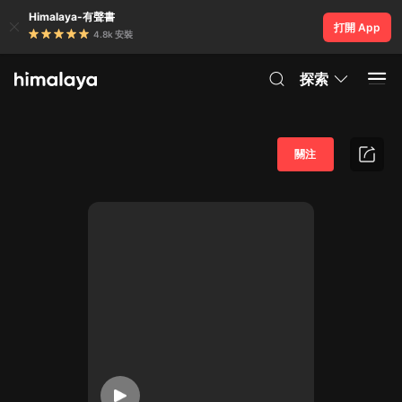
Himalaya-有聲書
打開 App
4.8k 安裝
探索
關注