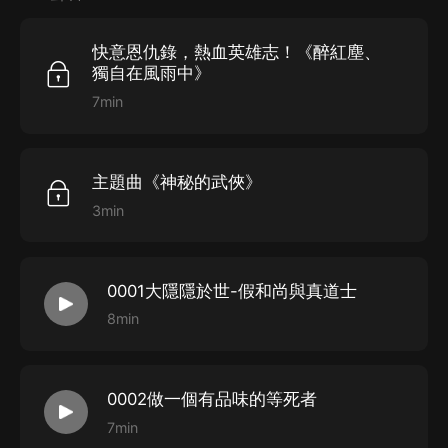
從道門角度研究中國人5000年發展史
快意恩仇錄，熱血英雄志！《醉紅塵、
本書以李天罡這個人物對於人生的思考的描述，中間穿插
獨自在風雨中》
了他前世數次穿越華夏5000年，橫跨儒釋道三家的修煉
7min
過程，以及到得后來，他與他師傅在民國時期的盜門、抗
戰、以及解放初期的上輩子師傅師叔的故事，最終落腳到
世界上最悠久的文明，華夏5000年歷史沉澱的中華文
主題曲《神秘的武俠》
化、道門與世俗的關聯。
3min
《上部-仗劍走天涯》通過武俠修煉來講述人生之艱、俠
義武犯禁等，《下部-恩怨》試圖通過武俠、玄幻、懸疑
0001大隱隱於世-假和尚與真道士
等與現實世界的關系，來闡述一個人生道理：
8min
重情則在世，無情則出世。
后世的他，之所以顯得無情，只是他的
黃蓉、週芷若、趙
敏、王語嫣、秦夢瑤
等美女没出現罷了。。。（這些美女
0002做一個有品味的等死者
是武俠世界的女人，在這個世俗世界又出現，才又拉他入
7min