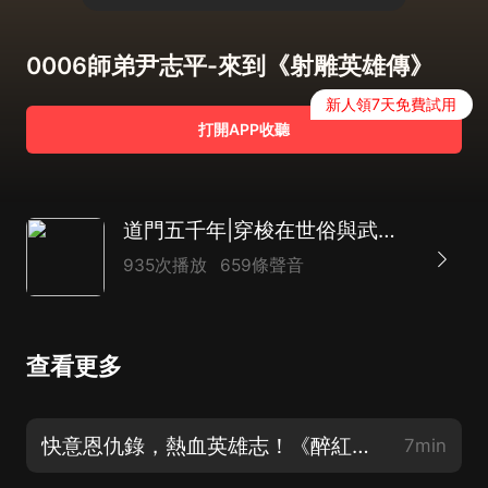
0006師弟尹志平-來到《射雕英雄傳》
新人領7天免費試用
打開APP收聽
道門五千年|穿梭在世俗與武俠世界|武俠&古風&仙俠|多播
935次播放
659條聲音
查看更多
快意恩仇錄，熱血英雄志！《醉紅塵、獨自在風雨中》
7min