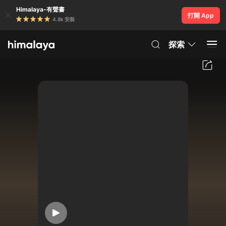
Himalaya-有聲書
打開 App
4.8k 安裝
探索