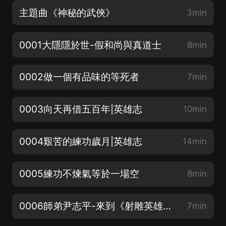
主題曲《神秘的武俠》
3min
0001大隱隱於世-假和尚與真道士
8min
0002做一個有品味的等死者
7min
0003向天再借五百年|英雄志
10min
0004艱苦的練功歲月|英雄志
14min
0005練功不煉氣等於一場空
8min
0006師弟尹志平-來到《射雕英雄傳》
7min