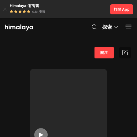
Himalaya-有聲書
打開 App
4.8k 安裝
探索
關注