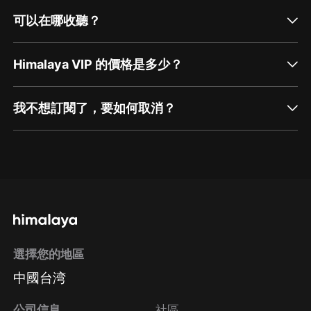
可以在哪收聽？
Himalaya VIP 的價格是多少？
我不想訂閱了，要如何取消？
通過網頁端訂閱如何取消？
點擊這裡
通過手機端訂閱如何取消？
選擇您的地區
Apple Store取消訂閱
中國台湾
方法
Google Play取消訂閱方法
公司信息
社區