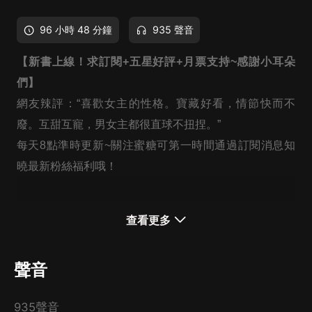
96 小時 48 分鐘
935 聲音
【新書上線！求訂閱+五星好評+月票支持~感謝小耳朵
們】
網友辣評：“喜歡女主的性格。寶藏好看，情節快而不
廢。互甜互寵，男女主都很直球不扭捏。”
每天8點準時更新~關注蜜糖可第一時間通過訂閱消息知
曉最新粉絲福利哦！
【內容簡介】
查看更多
人間清醒女主vs釣系男主，雙潔，久别重逢，雙向救
贖】
聲音
整個南城的人都說，程家這一代的繼承人衿貴清持，生人
勿近，每一個靠近他的女人都没有好下場。
935聲音