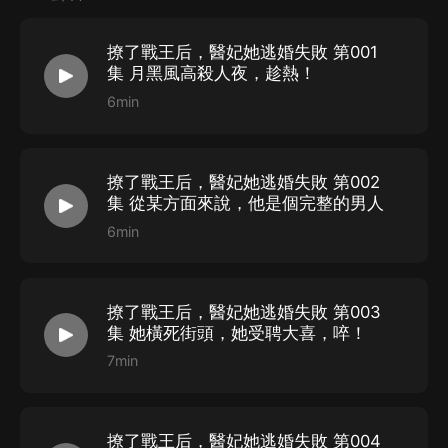
池煙回憶了一下，自己被程執抓著手按在他胸口的樣子，
忍不住耳朵發燙。
撩了戰王后，醫妃她逃婚失敗 第001
别的女人她是不知道，但她跟程執的每一次相遇，都很難
集 月黑風高殺人夜，趁熱！
收場。 她以為她跟程執，不過是春風一度，天亮后，露
6min
水隨光散。
卻不知道，從一開始，她就是被人盯上的獵物……
撩了戰王后，醫妃她逃婚失敗 第002
集 從某方面來說，他是個完整的男人
【作者簡介】
6min
今朝如晤
【主播簡介】
撩了戰王后，醫妃她逃婚失敗 第003
他夏、爆羅、日暮小酒、王禮禮、溫如言、木槿蘇蘇、金
集 她橫死街頭，她受聘大喜，啐！
琉璃、傲嬌小小
7min
撩了戰王后，醫妃她逃婚失敗 第004