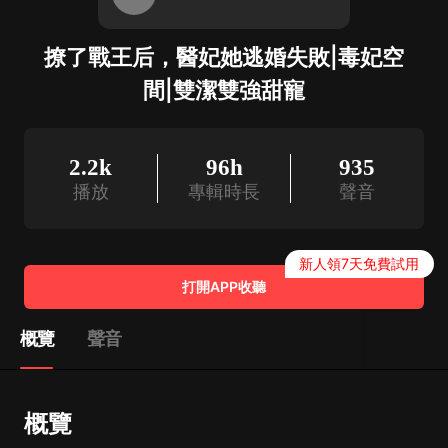
撩了戰王后，醫妃她逃婚失敗|毒妃空
間|雙潔雙強甜寵
2.2k
96h
935
播放
專輯時長
聲音
新人領7天免費試用
打開APP收聽
概覽
聲音
概覽