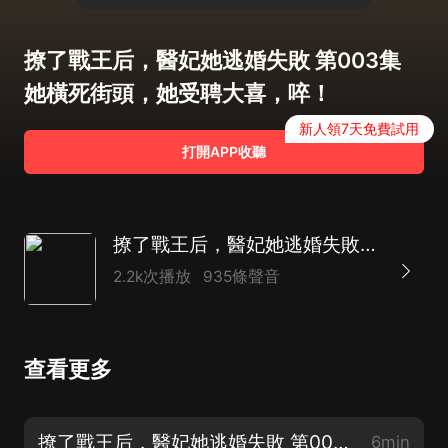
撩了戰王后，醫妃她逃婚失敗 第003集
她橫死街頭，她受聘大喜，啐！
新人領7天免費試用
打開APP收聽
撩了戰王后，醫妃她逃婚失敗|毒妃空間|雙潔雙強甜寵
2.2k次播放
935條聲音
查看更多
撩了戰王后，醫妃她逃婚失敗 第001集 月黑風高殺人夜，趁熱！
6min