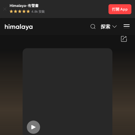
Himalaya-有聲書
打開 App
4.8k 安裝
探索