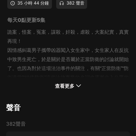
35 小時 44 分鐘
382 聲音
每天0點更新5集
詭案，怪案，冤案，謀殺，奸殺，虐殺，大案紀實，真實
再現！
因情感糾葛男子攜帶凶器闖入女生家中，女生家人在反抗
中致男生死亡，於是關於是否屬於正當防衛的討論就開始
了。也因為對於這場法治事件的關注，有關“正當防衛”“防
衛過當”“特殊防衛”這些法律專業的名詞也逐漸步入公眾的
查看更多
視野。
歡迎進入懸疑案件紀實錄！
聲音
382聲音