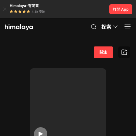
Himalaya-有聲書
打開 App
4.8k 安裝
探索
關注