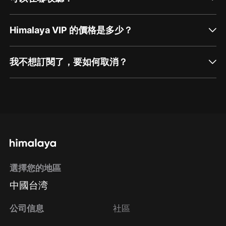
Himalaya VIP 的價格是多少？
我不想訂閱了，要如何取消？
通過網頁端訂閱如何取消？
點擊這裡
通過手機端訂閱如何取消？
選擇您的地區
Apple Store取消訂閱
中國台湾
方法
Google Play取消訂閱方法
公司信息
社區