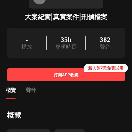
大案紀實|真實案件|刑偵檔案
-
35h
382
播放
專輯時長
聲音
新人領7天免費試用
打開APP收聽
概覽
聲音
概覽