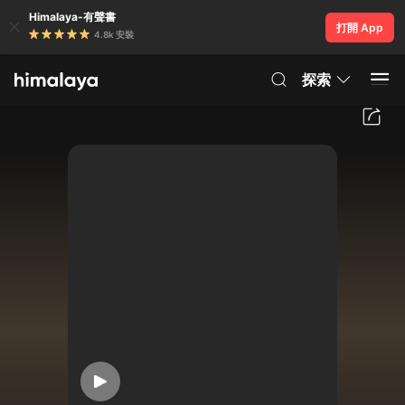
Himalaya-有聲書
打開 App
4.8k 安裝
探索