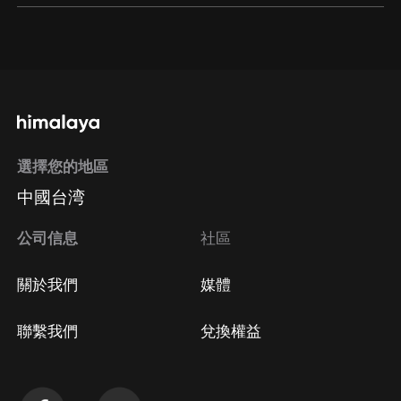
通過網頁端訂閱如何取消？
點擊這裡
通過手機端訂閱如何取消？
選擇您的地區
Apple Store取消訂閱
中國台湾
方法
Google Play取消訂閱方法
公司信息
社區
關於我們
媒體
聯繫我們
兌換權益