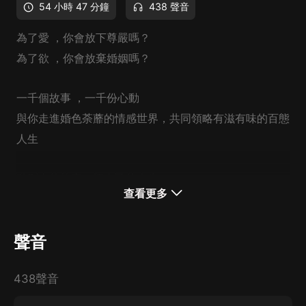
54 小時 47 分鐘
438 聲音
為了愛 ，你會放下尊嚴嗎？
為了欲 ，你會放棄婚姻嗎？
一千個故事 ，一千份心動
與你走進婚色荼蘼的情感世界，共同領略有滋有味的百態
人生
聽别人的故事，悟自己的人生
查看更多
一起走進家庭、婚姻、情感、婆媳、夫妻的情感風暴
聲音
讓我們做生活的主人，擁有幸福的能力
每天午夜00:00，我們相約在此~
438聲音