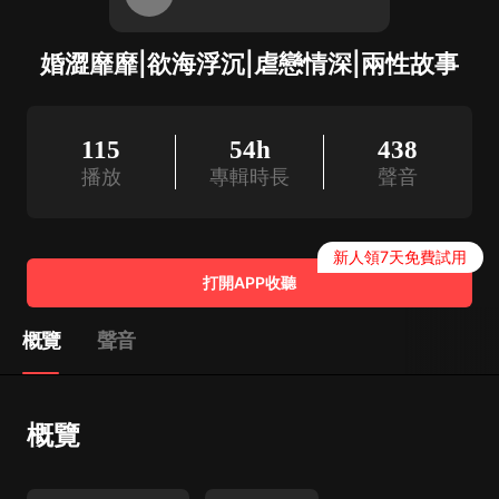
婚澀靡靡|欲海浮沉|虐戀情深|兩性故事
115
54h
438
播放
專輯時長
聲音
新人領7天免費試用
打開APP收聽
概覽
聲音
概覽