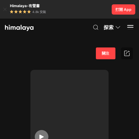
Himalaya-有聲書
打開 App
4.8k 安裝
探索
關注