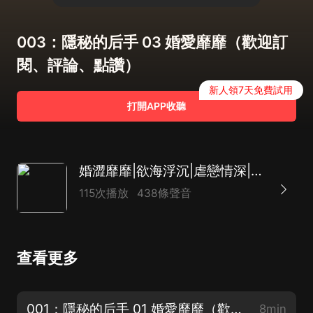
003：隱秘的后手 03 婚愛靡靡（歡迎訂
閱、評論、點讚）
新人領7天免費試用
打開APP收聽
婚澀靡靡|欲海浮沉|虐戀情深|兩性故事
115次播放
438條聲音
查看更多
001：隱秘的后手 01 婚愛靡靡（歡迎訂閱、評論、點讚）
8min