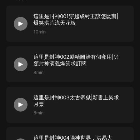
CAST
這里是封神001穿越成紂王該怎麼辦|
爆笑洪荒流天花板
雲端殘陽 飾 旁白、子受
10min
忽然下雨飾系統、薑皇后
安期生飾殷十娘
八尺琴飾彌勒、魔禮青
這里是封神002勵精圖治有個卵用|另
類封神演義爆笑求訂閱
二牛先生飾商容、伏羲
8min
干將飾鴻鈞、接引
荒原書客飾黃帝
白起飾薑子牙
這里是封神003太古帝獄|新書上架求
晉哥哥飾神農、飛廉
月票
九叔敘事飾聞仲、準提
8min
木深先森飾 雲中子、姬昌
清月古箏飾 子姝
這里是封神004陽神世界，洪易大