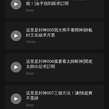
小三書飾 長耳道人、李靖
能！|金手指到賬求訂閱
絮叨的小瘋子 飾 孔宣、洪易
9min
雪梨不愛梨 飾 鳳九
懿娘娘飾王后太姒
這里是封神005我大商不養閒神|帥氣
紂王在線求月票
STAFF
10min
版權來源：閱文集團
原著：儘付東流
這里是封神006孤要看太師斬神|聞老
改編：雲端殘陽
太師出征求訂閱
海報：謐糖
9min
對軌：莫顏
后期：千雪
這里是封神007三個方法！|劇情超爽
不墨跡
9min
購買須知