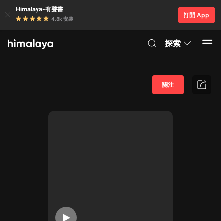
Himalaya-有聲書
打開 App
4.8k 安裝
探索
關注