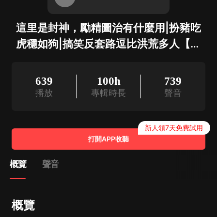
這里是封神，勵精圖治有什麼用|扮豬吃
虎穩如狗|搞笑反套路逗比洪荒多人【燃
番啦】
639
100h
739
播放
專輯時長
聲音
新人領7天免費試用
打開APP收聽
概覽
聲音
概覽