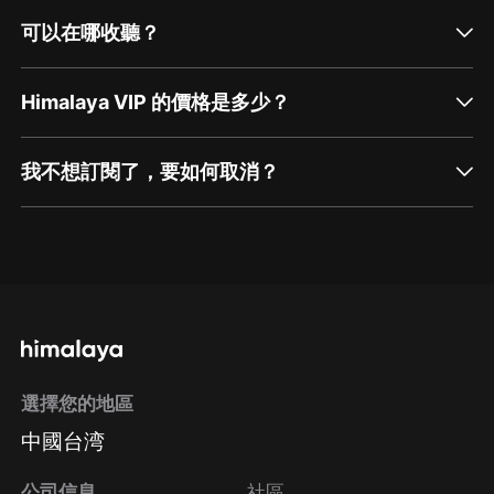
可以在哪收聽？
Himalaya VIP 的價格是多少？
我不想訂閱了，要如何取消？
通過網頁端訂閱如何取消？
點擊這裡
通過手機端訂閱如何取消？
選擇您的地區
Apple Store取消訂閱
中國台湾
方法
Google Play取消訂閱方法
公司信息
社區