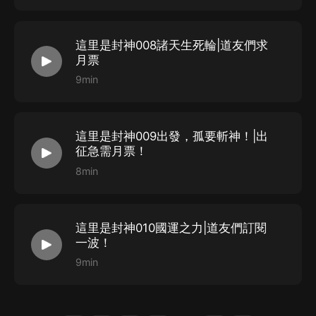
1、本作品為付費有聲書，購買成功后，即可收聽。
2、版權歸原作者所有，嚴禁翻錄成任何形式，嚴禁在任
這里是封神008諸天生死輪|道友們求
月票
何第三方平臺傳播，違者將追究其法律責任。
9min
3、如在充值／購買環節遇到問題，您可通過頁面右上方
按鈕，將頁面分享至微信內使用微信支付完成購買。
4、在購買過程中，如果您有任何問題，可以按以下步驟
這里是封神009出發，孤要斬神！|出
谘詢在線客服：
征急需月票！
第一步：您可在喜馬拉雅APP【賬號-聯系客服】中谘詢
8min
在線客服；
第二步：如果您無法聯系上APP內在線客服，可關注
這里是封神010國運之力|道友們訂閱
【喜馬拉雅APP】公眾號，通過下方菜單欄里【我的-在
一波！
線客服】谘詢在線客服；
9min
第三步：如果在線客服都未取得聯系，也可撥打客服電
話：400-838-5616