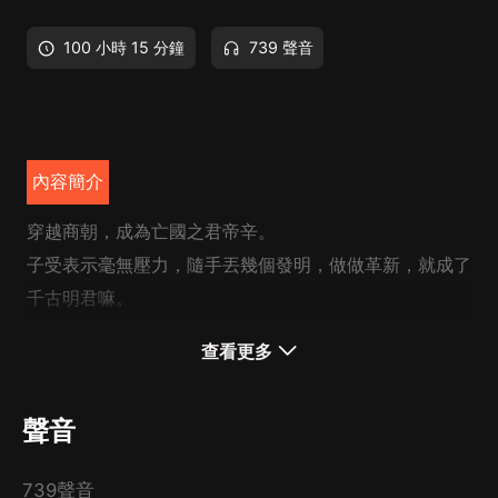
100 小時 15 分鐘
739 聲音
內容簡介
穿越商朝，成為亡國之君帝辛。
子受表示毫無壓力，隨手丟幾個發明，做做革新，就成了
千古明君嘛。
大商在他的治理下，農業發達、文化進步、國力昌盛，鐵
查看更多
蹄更是踏平了九州！
直到半年前，子受看到聞太師天眼大開，誅滅妖邪；黃飛
聲音
虎坐下五色神牛，騰空而起，頓時心態崩了！
“
TMD
，這里是封神，勵精圖治有什麼用！”
739聲音