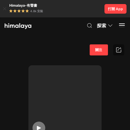
Himalaya-有聲書
打開 App
4.8k 安裝
探索
關注