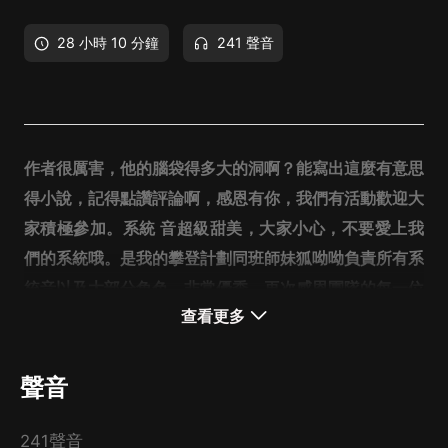
28 小時 10 分鐘
241 聲音
作者很厲害，他的腦袋得多大的洞啊？
能寫出這麼有意思
得小說，記得點讚評論啊，感恩有你，我們有活動歡迎大
家積極參加。系統 音超級甜美，大家小心，不要愛上我
們的系統哦。是我的攀登計劃同班師妹狐呦呦負責所有系
統音以及大部分角色，非常優秀，再次感恩團隊的每一位
查看更多
老師的辛苦付出！
聲音
241聲音