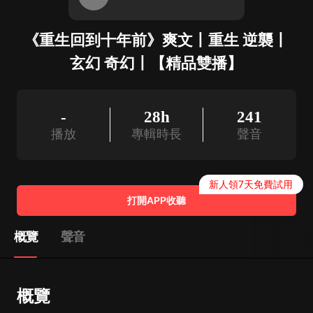
《重生回到十年前》爽文丨重生 逆襲丨
玄幻 奇幻丨【精品雙播】
-
28h
241
播放
專輯時長
聲音
新人領7天免費試用
打開APP收聽
概覽
聲音
概覽