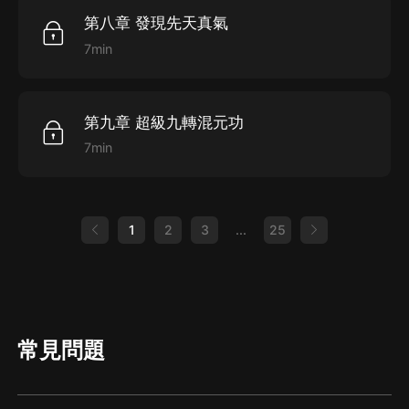
第八章 發現先天真氣
7min
第九章 超級九轉混元功
7min
1
2
3
...
25
常見問題